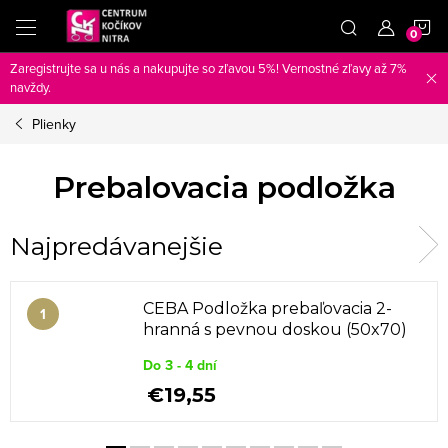
Prejsť
N
na
obsah
Zaregistrujte sa u nás a nakupujte so zľavou 5%! Vernostné zľavy až 7%
K
navždy.
Plienky
Prebalovacia podložka
Najpredávanejšie
CEBA Podložka prebaľovacia 2-
hranná s pevnou doskou (50x70)
Basic Balloons
Do 3 - 4 dní
€19,55