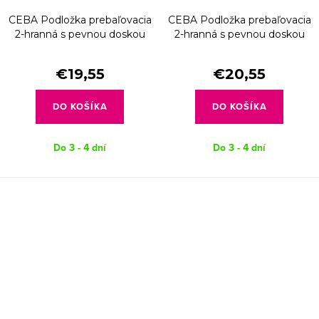
CEBA Podložka prebaľovacia
CEBA Podložka prebaľovacia
2-hranná s pevnou doskou
2-hranná s pevnou doskou
(50x70) Basic Spots
(50x70) Ultra Light Dino King
€19,55
€20,55
DO KOŠÍKA
DO KOŠÍKA
Do 3 - 4 dní
Do 3 - 4 dní