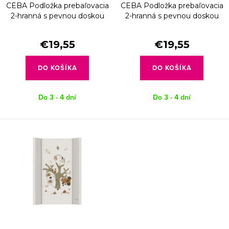
d
CEBA Podložka prebaľovacia
CEBA Podložka prebaľovacia
o
u
2-hranná s pevnou doskou
2-hranná s pevnou doskou
d
(50x70) Basic Balloons
(50x70) Basic Flowers
k
u
€19,55
€19,55
t
k
o
DO KOŠÍKA
DO KOŠÍKA
t
v
o
Do 3 - 4 dní
Do 3 - 4 dní
v