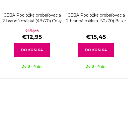
CEBA Podložka prebaľovacia
CEBA Podložka prebaľovacia
2-hranná mäkká (48x70) Cosy
2-hranná mäkká (50x70) Basic
Fluffy Puffy Bart
Balloons
€20,55
€12,95
€15,45
DO KOŠÍKA
DO KOŠÍKA
Do 3 - 4 dní
Do 3 - 4 dní