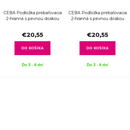
CEBA Podložka prebaľovacia
CEBA Podložka prebaľovacia
2-hranná s pevnou doskou
2-hranná s pevnou doskou
(50x70) Ultra Light Pilot Bear
(50x70) Ultra Light Lots of
Love
€20,55
€20,55
DO KOŠÍKA
DO KOŠÍKA
Do 3 - 4 dní
Do 3 - 4 dní