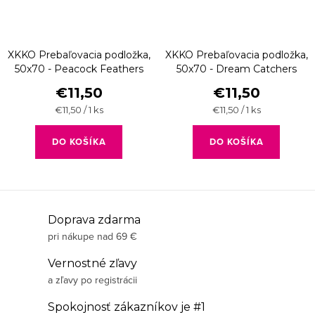
XKKO Prebaľovacia podložka,
XKKO Prebaľovacia podložka,
50x70 - Peacock Feathers
50x70 - Dream Catchers
€11,50
€11,50
Jednotková
Jednotková
€11,50 / 1 ks
€11,50 / 1 ks
cena:
cena:
DO KOŠÍKA
DO KOŠÍKA
O
Doprava zdarma
pri nákupe nad 69 €
v
l
Vernostné zľavy
á
a zľavy po registrácii
d
Spokojnosť zákazníkov je #1
a