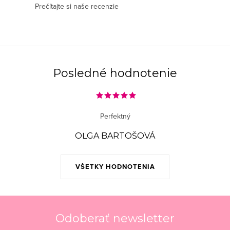
Prečítajte si naše recenzie
c
i
e
p
r
Posledné hodnotenie
v
k
y
Perfektný
v
ý
OĽGA BARTOŠOVÁ
p
i
VŠETKY HODNOTENIA
s
u
Odoberať newsletter