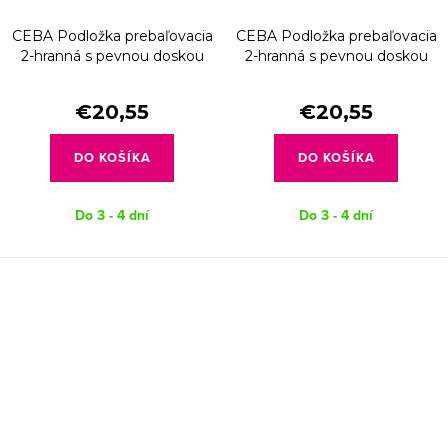
CEBA Podložka prebaľovacia
CEBA Podložka prebaľovacia
2-hranná s pevnou doskou
2-hranná s pevnou doskou
(50x70) Ultra Light Sleepy
(50x70) Ultra Light Fox with
Bunny
Balloon
€20,55
€20,55
DO KOŠÍKA
DO KOŠÍKA
Do 3 - 4 dní
Do 3 - 4 dní