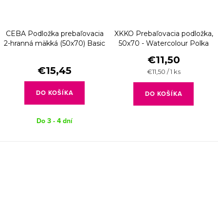
CEBA Podložka prebaľovacia
XKKO Prebaľovacia podložka,
2-hranná mäkká (50x70) Basic
50x70 - Watercolour Polka
Woodland
Dots
€11,50
€15,45
Jednotková
€11,50 / 1 ks
cena:
DO KOŠÍKA
DO KOŠÍKA
Do 3 - 4 dní