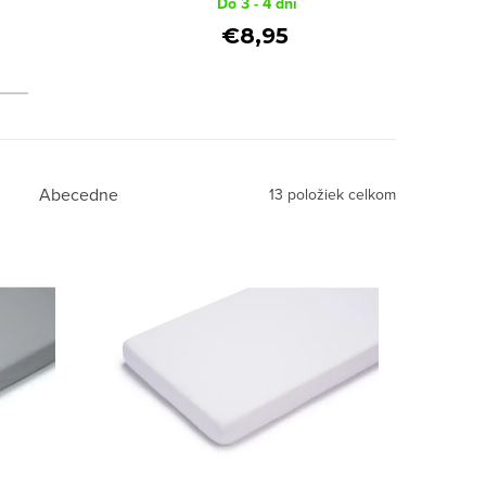
Do 3 - 4 dní
vá
Dream 120x60
Dry
White
€8,95
y
Abecedne
13
položiek celkom