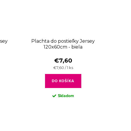
rsey
Plachta do postieľky Jersey
120x60cm - biela
€7,60
Jednotková
€7,60 / 1 ks
cena:
DO KOŠÍKA
Skladom