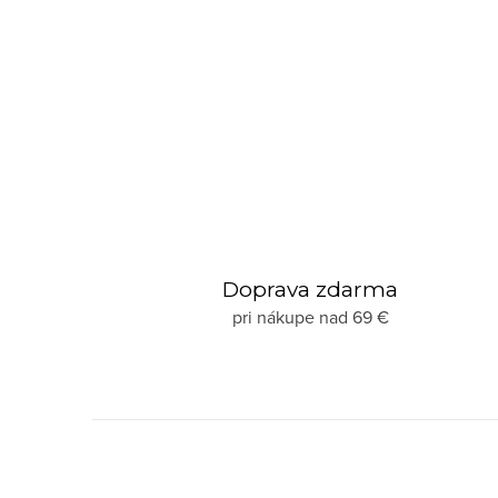
O
v
l
á
Doprava zdarma
d
pri nákupe nad 69 €
a
c
i
e
p