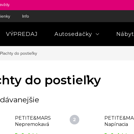
avždy.
ienky
Informácie a poučenia pre spotrebiteľa
Pravidlá ochra
VÝPREDAJ
Autosedačky
Nábyt
Plachty do postieľky
chty do postieľky
dávanejšie
PETITE&MARS
PETITE&MA
Nepremokavá
Napínacia
plachta
plachta