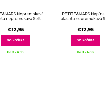
E&MARS Nepremokavá
PETITE&MARS Napínac
hta nepremokavá Soft
plachta nepremokavá S
m Dry 120 x 60 White
Dream Dry 120 x 60 Gr
€12,95
€12,95
DO KOŠÍKA
DO KOŠÍKA
Do 3 - 4 dní
Do 3 - 4 dní