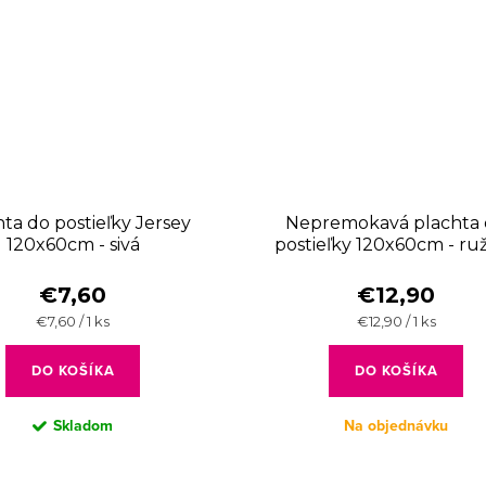
ta do postieľky Jersey
Nepremokavá plachta
120x60cm - sivá
postieľky 120x60cm - ru
€7,60
€12,90
Jednotková
Jednotková
€7,60 / 1 ks
€12,90 / 1 ks
cena:
cena:
DO KOŠÍKA
DO KOŠÍKA
Skladom
Na objednávku