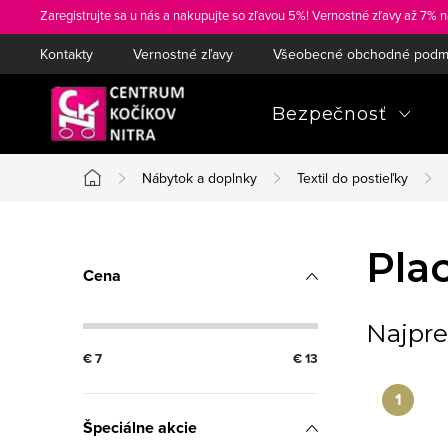
Prejsť
Zaregistrujte sa u nás a nakupujte so zľavou 5%! Vernostné zľavy až 7% n
na
Kontakty
Vernostné zľavy
Všeobecné obchodné podm
obsah
Bezpečnosť
Nábytok a doplnky
Textil do postieľky
Domov
B
Pla
Cena
o
č
Najpre
€
7
€
13
n
ý
Špeciálne akcie