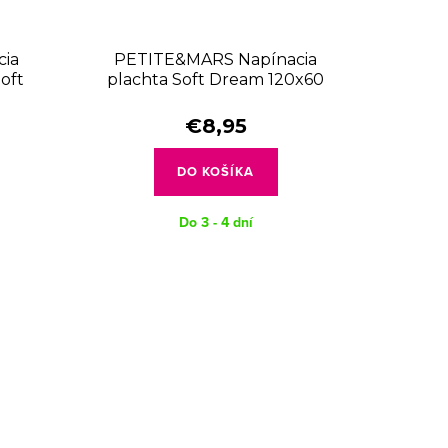
ia
PETITE&MARS Napínacia
oft
plachta Soft Dream 120x60
ey
White
€8,95
DO KOŠÍKA
Do 3 - 4 dní