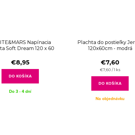
ITE&MARS Napínacia
Plachta do postieľky Je
ta Soft Dream 120 x 60
120x60cm - modrá
Grey
€8,95
€7,60
Jednotková
€7,60 / 1 ks
cena:
DO KOŠÍKA
DO KOŠÍKA
Do 3 - 4 dní
Na objednávku