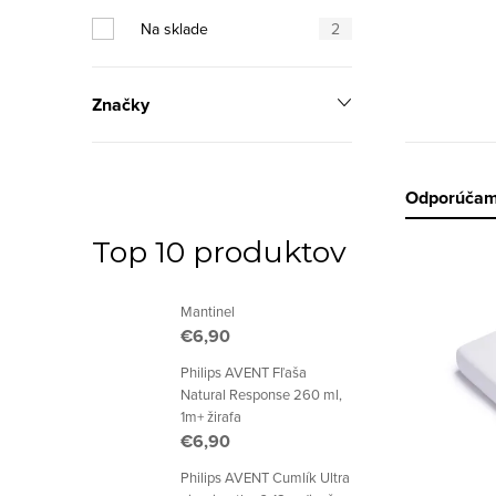
p
Na sklade
2
a
n
Značky
e
l
R
Odporúča
a
Top 10 produktov
V
d
Mantinel
ý
e
€6,90
p
n
Philips AVENT Fľaša
Natural Response 260 ml,
i
i
1m+ žirafa
€6,90
s
e
Philips AVENT Cumlík Ultra