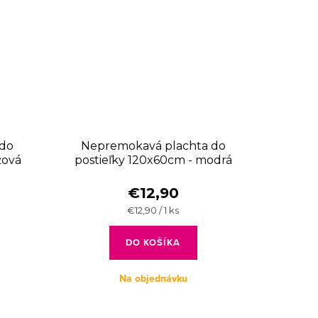
 do
Nepremokavá plachta do
žová
postieľky 120x60cm - modrá
€12,90
Jednotková
€12,90 / 1 ks
cena:
DO KOŠÍKA
Na objednávku