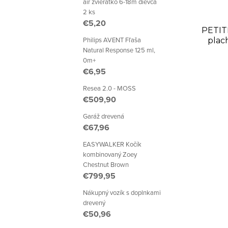
p
p
air zvieratko 6-18m dievča
2 ks
r
r
€5,20
PETIT
o
Philips AVENT Fľaša
o
plac
Natural Response 125 ml,
Drea
d
0m+
d
€6,95
u
u
Resea 2.0 - MOSS
k
€509,90
k
t
Garáž drevená
t
€67,96
o
o
EASYWALKER Kočík
kombinovaný Zoey
v
v
Chestnut Brown
€799,95
Nákupný vozík s doplnkami
drevený
€50,96