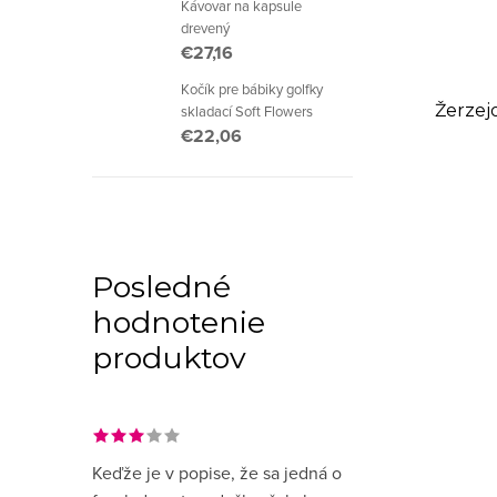
Kávovar na kapsule
drevený
€27,16
Kočík pre bábiky golfky
Žerzej
skladací Soft Flowers
€22,06
Posledné
hodnotenie
produktov
Keďže je v popise, že sa jedná o