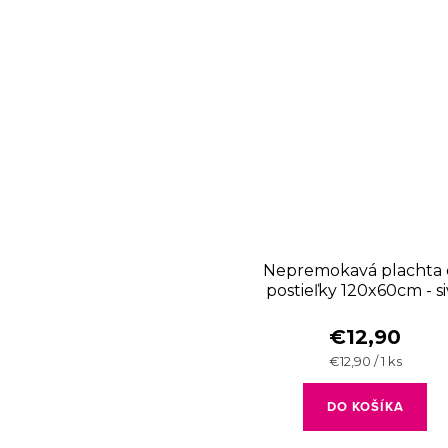
Nepremokavá plachta
postieľky 120x60cm - s
€12,90
Jednotková
€12,90 / 1 ks
cena:
DO KOŠÍKA