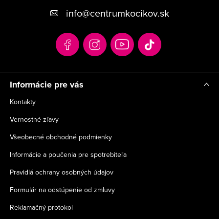
p
info
@
centrumkocikov.sk
ä
t
i
e
Informácie pre vás
Kontakty
Vernostné zľavy
Všeobecné obchodné podmienky
Informácie a poučenia pre spotrebiteľa
Pravidlá ochrany osobných údajov
Formulár na odstúpenie od zmluvy
Reklamačný protokol