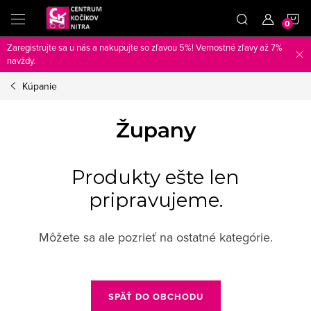
Prejsť
N
na
obsah
Zaregistrujte sa u nás a nakupujte so zľavou 5%! Vernostné zľavy až 7%
K
navždy.
Kúpanie
Župany
Produkty ešte len
pripravujeme.
Môžete sa ale pozrieť na ostatné kategórie.
SPÄŤ DO OBCHODU