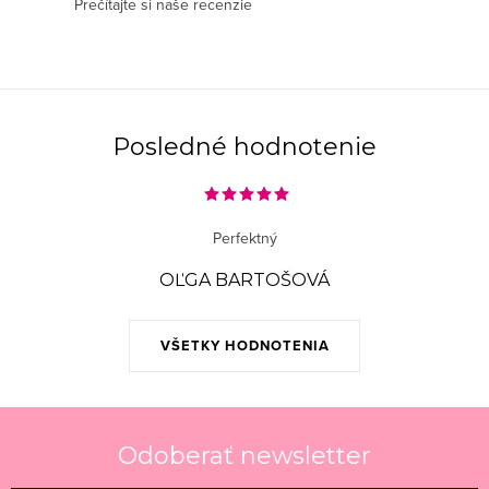
Prečítajte si naše recenzie
c
i
e
p
r
Posledné hodnotenie
v
k
y
Perfektný
v
ý
OĽGA BARTOŠOVÁ
p
i
VŠETKY HODNOTENIA
s
u
Odoberať newsletter