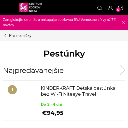
Prejsť
N
na
obsah
Zaregistrujte sa u nás a nakupujte so zľavou 5%! Vernostné zľavy až 7%
K
navždy.
Pre mamičky
Pestúnky
Najpredávanejšie
KINDERKRAFT Detská pestúnka
bez Wi-Fi Niteeye Travel
Do 3 - 4 dní
€94,95