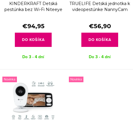
d
KINDERKRAFT Detská
TRUELIFE Detská jednotka k
o
u
pestúnka bez Wi-Fi Niteeye
videopestúnke NannyCam
d
Travel
R4
k
u
€94,95
€56,90
t
k
o
DO KOŠÍKA
DO KOŠÍKA
t
v
o
Do 3 - 4 dní
Do 3 - 4 dní
v
Novinka
Novinka