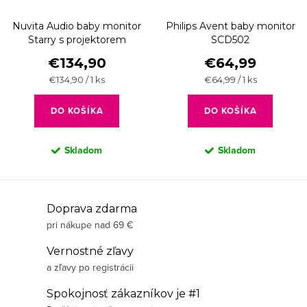
Nuvita Audio baby monitor
Philips Avent baby monitor
Starry s projektorem
SCD502
€134,90
€64,99
Jednotková
Jednotková
€134,90 / 1 ks
€64,99 / 1 ks
cena:
cena:
DO KOŠÍKA
DO KOŠÍKA
Skladom
Skladom
O
Doprava zdarma
pri nákupe nad 69 €
v
l
Vernostné zľavy
á
a zľavy po registrácii
d
Spokojnosť zákazníkov je #1
a