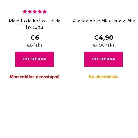
Plachta do kočíka - biela
Plachta do kočíka Jersey- žltá
hviezda
€6
€4,90
Jednotková
Jednotková
€6 / 1 ks
€4,90 / 1 ks
cena:
cena:
DO KOŠÍKA
DO KOŠÍKA
Momentálne nedostupné
Na objednávku