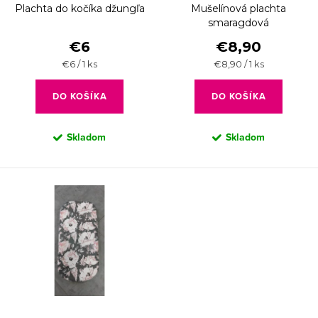
d
Plachta do kočíka džungľa
Mušelínová plachta
o
u
smaragdová
d
€6
€8,90
k
u
Jednotková
Jednotková
€6 / 1 ks
€8,90 / 1 ks
t
cena:
cena:
k
o
DO KOŠÍKA
DO KOŠÍKA
t
v
o
Skladom
Skladom
v