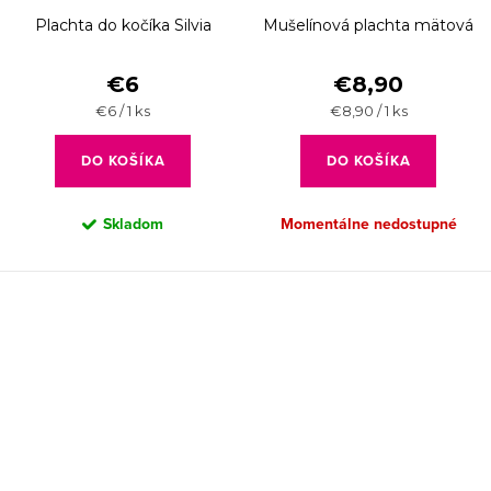
Plachta do kočíka Silvia
Mušelínová plachta mätová
€6
€8,90
Jednotková
Jednotková
€6 / 1 ks
€8,90 / 1 ks
cena:
cena:
DO KOŠÍKA
DO KOŠÍKA
Skladom
Momentálne nedostupné