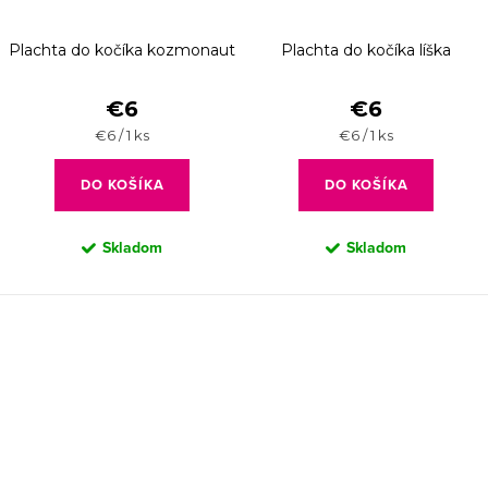
Plachta do kočíka kozmonaut
Plachta do kočíka líška
€6
€6
Jednotková
Jednotková
€6 / 1 ks
€6 / 1 ks
cena:
cena:
DO KOŠÍKA
DO KOŠÍKA
Skladom
Skladom