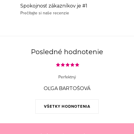
d
Spokojnosť zákazníkov je #1
a
Prečítajte si naše recenzie
c
i
e
p
r
Posledné hodnotenie
v
k
y
Perfektný
v
ý
OĽGA BARTOŠOVÁ
p
i
VŠETKY HODNOTENIA
s
u