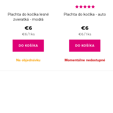
Plachta do kočíka lesné
Plachta do kočíka - auto
zvieratká - modrá
€6
€6
Jednotková
Jednotková
€6 / 1 ks
€6 / 1 ks
cena:
cena:
DO KOŠÍKA
DO KOŠÍKA
Na objednávku
Momentálne nedostupné