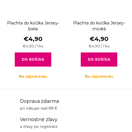
Plachta do kočíka Jersey-
Plachta do kočíka Jersey-
biela
modrá
€4,90
€4,90
Jednotková
Jednotková
€4,90 / 1 ks
€4,90 / 1 ks
cena:
cena:
DO KOŠÍKA
DO KOŠÍKA
Na objednávku
Na objednávku
O
Doprava zdarma
pri nákupe nad 69 €
v
l
Vernostné zľavy
á
a zľavy po registrácii