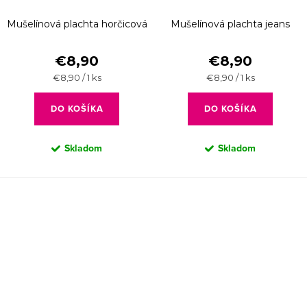
Mušelínová plachta horčicová
Mušelínová plachta jeans
€8,90
€8,90
Jednotková
Jednotková
€8,90 / 1 ks
€8,90 / 1 ks
cena:
cena:
DO KOŠÍKA
DO KOŠÍKA
Skladom
Skladom