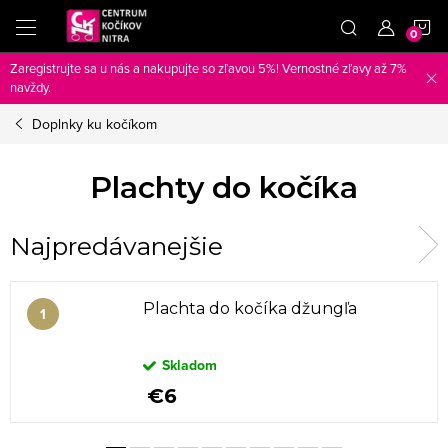
Prejsť
N
na
obsah
Zaregistrujte sa u nás a nakupujte so zľavou 5%! Vernostné zľavy až 7%
K
navždy.
Doplnky ku kočíkom
Plachty do kočíka
Najpredávanejšie
Plachta do kočíka džungľa
Skladom
€6