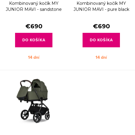
d
Kombinovaný kočík MY
Kombinovaný kočík MY
o
u
JUNIOR MAVI - sandstone
JUNIOR MAVI - pure black
d
beige
k
u
€690
€690
t
k
o
DO KOŠÍKA
DO KOŠÍKA
t
v
o
14 dní
14 dní
v