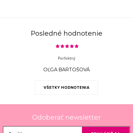
i
e
p
r
Posledné hodnotenie
v
k
y
Perfektný
v
ý
OĽGA BARTOŠOVÁ
p
i
VŠETKY HODNOTENIA
s
u
Odoberať newsletter