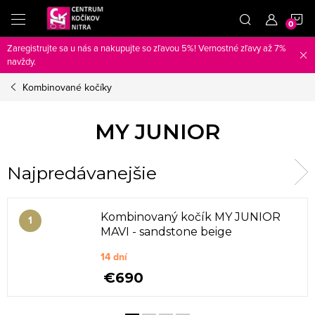
Prejsť
N
na
obsah
Zaregistrujte sa u nás a nakupujte so zľavou 5%! Vernostné zľavy až 7%
K
navždy.
Kombinované kočíky
MY JUNIOR
Najpredávanejšie
Kombinovaný kočík MY JUNIOR
MAVI - sandstone beige
14 dní
€690