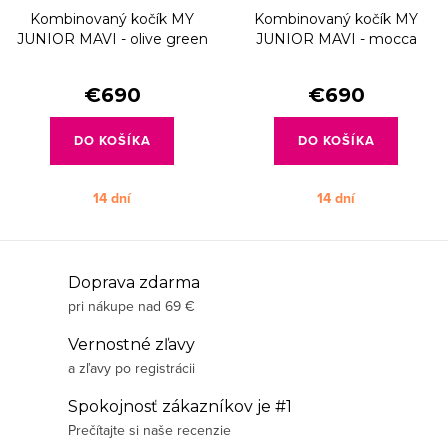
Kombinovaný kočík MY
Kombinovaný kočík MY
JUNIOR MAVI - olive green
JUNIOR MAVI - mocca
brown
€690
€690
DO KOŠÍKA
DO KOŠÍKA
14 dní
14 dní
O
Doprava zdarma
pri nákupe nad 69 €
v
l
Vernostné zľavy
á
a zľavy po registrácii
d
Spokojnosť zákazníkov je #1
a
Prečítajte si naše recenzie
c