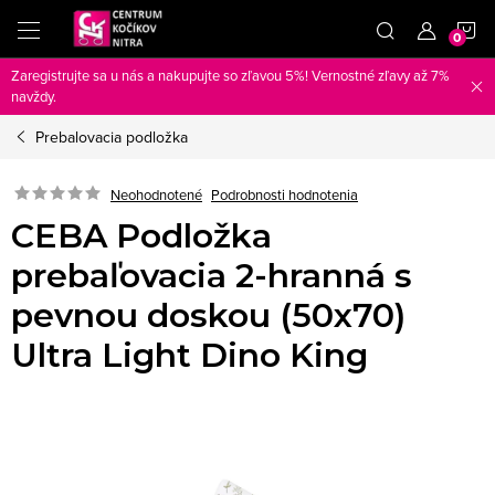
Prejsť
N
na
obsah
Zaregistrujte sa u nás a nakupujte so zľavou 5%! Vernostné zľavy až 7%
K
navždy.
Prebalovacia podložka
Neohodnotené
Podrobnosti hodnotenia
CEBA Podložka
prebaľovacia 2-hranná s
pevnou doskou (50x70)
Ultra Light Dino King