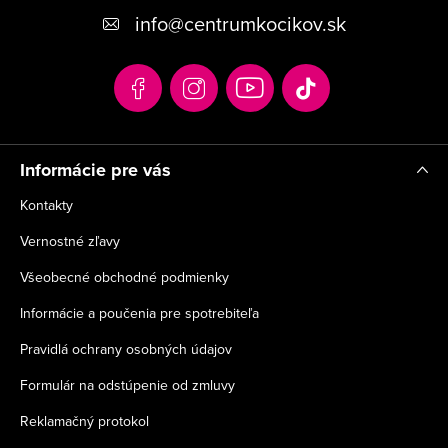
p
info
@
centrumkocikov.sk
ä
t
i
e
Informácie pre vás
Kontakty
Vernostné zľavy
Všeobecné obchodné podmienky
Informácie a poučenia pre spotrebiteľa
Pravidlá ochrany osobných údajov
Formulár na odstúpenie od zmluvy
Reklamačný protokol