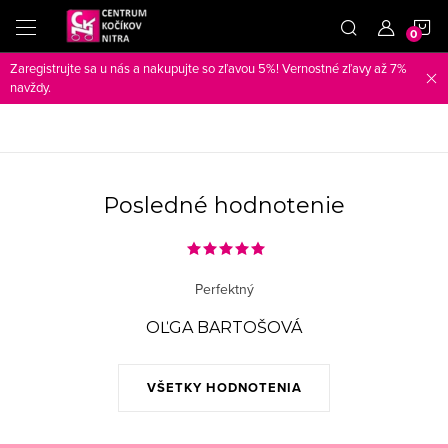
Prejsť
N
na
obsah
Zaregistrujte sa u nás a nakupujte so zľavou 5%! Vernostné zľavy až 7%
K
navždy.
Posledné hodnotenie
Perfektný
OĽGA BARTOŠOVÁ
VŠETKY HODNOTENIA