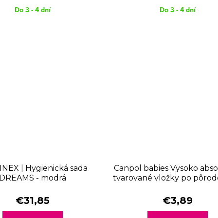
Do 3 - 4 dní
Do 3 - 4 dní
NEX | Hygienická sada
Canpol babies Vysoko abs
DREAMS - modrá
tvarované vložky po pôrod
€31,85
€3,89