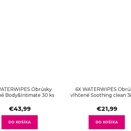
WATERWIPES Obrúsky
6X WATERWIPES Obrú
né Body&Intimate 30 ks
vlhčené Soothing clean 3
(360 ks)
ks (360 ks)
€43,99
€21,99
DO KOŠÍKA
DO KOŠÍKA