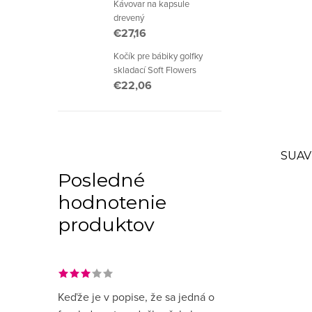
v
Kávovar na kapsule
drevený
€27,16
Kočík pre bábiky golfky
skladací Soft Flowers
€22,06
SUAVI
Posledné
hodnotenie
produktov
Keďže je v popise, že sa jedná o