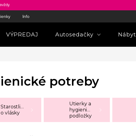
avždy.
ienky
Informácie a poučenia pre spotrebiteľa
Pravidlá ochra
VÝPREDAJ
Autosedačky
Nábyt
ienické potreby
Utierky a
Starostlivosť
hygienické
o vlásky
podložky