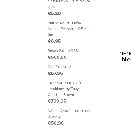
p
air zvieratko 6-18m dievča
n
2 ks
i
€5,20
i
s
Philips AVENT Fľaša
e
Natural Response 125 ml,
p
0m+
p
€6,95
r
r
Resea 2.0 - MOSS
NENO
€509,90
o
o
hlie
Garáž drevená
d
d
€67,96
u
u
EASYWALKER Kočík
kombinovaný Zoey
k
k
Chestnut Brown
€799,95
t
t
Nákupný vozík s doplnkami
o
drevený
o
€50,96
v