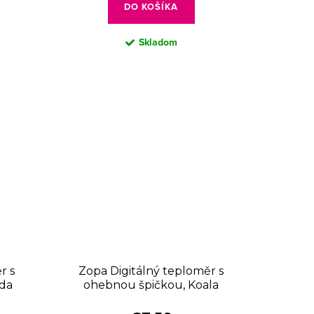
DO KOŠÍKA
Skladom
r s
Zopa Digitálný teploměr s
da
ohebnou špičkou, Koala