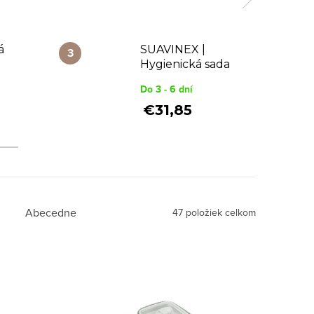
á
SUAVINEX |
Hygienická sada
BIRDIES -
Do 3 - 6 dní
zelená
€31,85
Abecedne
47
položiek celkom