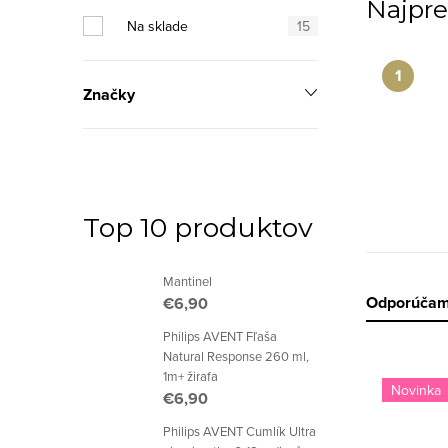
p
Najpre
Na sklade
15
a
n
Značky
e
l
Top 10 produktov
Mantinel
R
Odporúča
€6,90
Philips AVENT Fľaša
a
Natural Response 260 ml,
V
1m+ žirafa
d
Novinka
€6,90
ý
e
Philips AVENT Cumlík Ultra