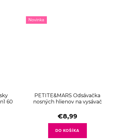
Novinka
sky
PETITE&MARS Odsávačka
in1 60
nosných hlienov na vysávač
Happy Nose 0 m+
€8,99
DO KOŠÍKA