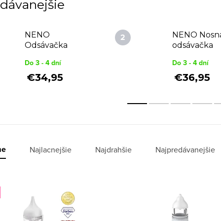
dávanejšie
NENO
NENO Nosn
Odsávačka
odsávačka
nosných hlienov
Corto
Do 3 - 4 dní
Do 3 - 4 dní
elektronická
Aria
€34,95
€36,95
me
Najlacnejšie
Najdrahšie
Najpredávanejšie