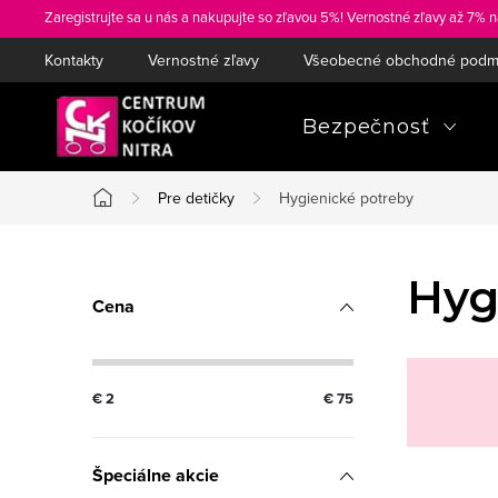
Prejsť
Zaregistrujte sa u nás a nakupujte so zľavou 5%! Vernostné zľavy až 7% n
na
Kontakty
Vernostné zľavy
Všeobecné obchodné podm
obsah
Bezpečnosť
Pre detičky
Hygienické potreby
Domov
B
Hyg
Cena
o
č
€
2
€
75
n
ý
Špeciálne akcie