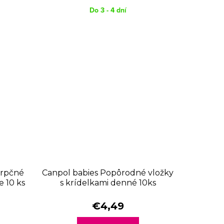
Do 3 - 4 dní
orpčné
Canpol babies Popôrodné vložky
e 10 ks
s krídelkami denné 10ks
€4,49