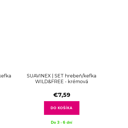
kefka
SUAVINEX | SET hrebeň/kefka
WILD&FREE - krémová
€7,59
DO KOŠÍKA
Do 3 - 6 dní