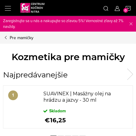
Prejsť
N
na
obsah
Zaregistrujte sa u nás a nakupujte so zľavou 5%! Vernostné zľavy až 7%
K
navždy.
Pre mamičky
Kozmetika pre mamičky
Najpredávanejšie
SUAVINEX | Masážny olej na
hrádzu a jazvy - 30 ml
Skladom
€16,25