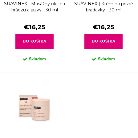
d
SUAVINEX | Masážny olej na
SUAVINEX | Krém na prsné
o
u
hrádzu a jazvy - 30 ml
bradavky - 30 ml
d
k
u
€16,25
€16,25
t
k
o
DO KOŠÍKA
DO KOŠÍKA
t
v
o
Skladom
Skladom
v