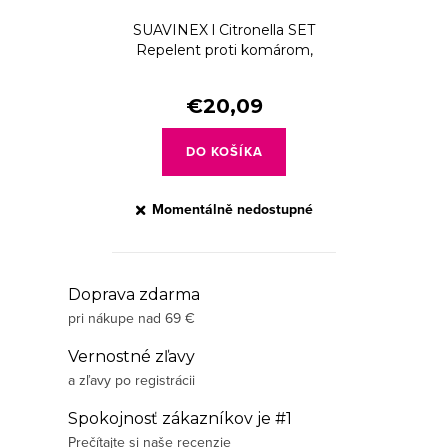
SUAVINEX l Citronella SET
Repelent proti komárom,
všiam a kliešťom + gulička po
kousnutí NOVINKA
€20,09
DO KOŠÍKA
Momentálně nedostupné
O
Doprava zdarma
pri nákupe nad 69 €
v
l
Vernostné zľavy
á
a zľavy po registrácii
d
Spokojnosť zákazníkov je #1
a
Prečítajte si naše recenzie