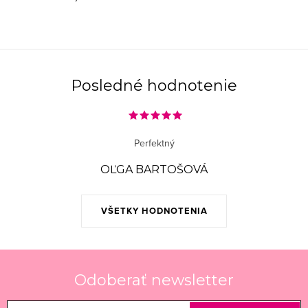
c
i
e
p
r
Posledné hodnotenie
v
k
y
Perfektný
v
ý
OĽGA BARTOŠOVÁ
p
i
VŠETKY HODNOTENIA
s
u
Odoberať newsletter