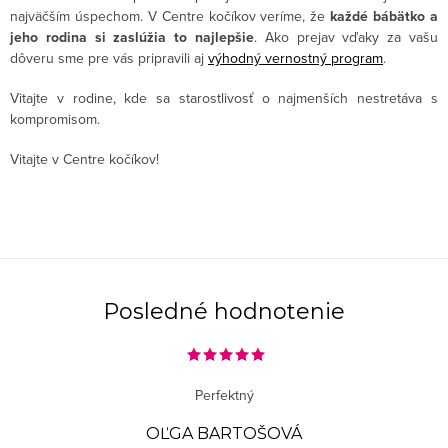
najväčším úspechom. V Centre kočíkov veríme, že
každé bábätko a
jeho rodina si zaslúžia to najlepšie
. Ako prejav vďaky za vašu
dôveru sme pre vás pripravili aj
výhodný vernostný program
.
Vitajte v rodine, kde sa starostlivosť o najmenších nestretáva s
kompromisom.
Vitajte v Centre kočíkov!
Posledné hodnotenie
Perfektný
OĽGA BARTOŠOVÁ