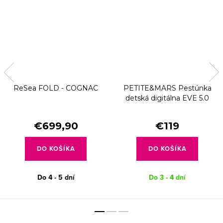
ReSea FOLD - COGNAC
PETITE&MARS Pestúnka
detská digitálna EVE 5.0
€699,90
€119
DO KOŠÍKA
DO KOŠÍKA
Do 4 - 5 dní
Do 3 - 4 dní