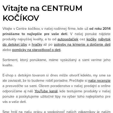
Vitajte na CENTRUM
KOČÍKOV
Vitajte v Centre kočíkov, v našej rodinnej firme, kde už
od roku 2014
prinášame to najlepšie pre vaše deti
. V našej ponuke nájdete
produkty najvyššej kvality, a to od
autosedačiek
cez
kočíky
,
nábytok
do detskej izby
a
hračky
až po
potreby na kŕmenie a dojčenie detí
alebo
pomôcky na starostlivosť o deti
.
Sortiment, ktorý ponúkame, máme vyskúšaný a sami veríme jeho
kvalite.
E-shop s detským tovarom si dnes môže otvoriť kdekto, my sme sa
ale zaviazali, že to budeme robiť poriadne. Prečítajte si
naše recenzie
a presvedčte sa sami. Okrem poradenstva v našej predajni a online
odporúčame aj náš
YouTube kanál
, kde testujeme produkty v našej
ponuke a poskytujeme užitočné tipy na výber toho najlepšieho pre
vás a vaše deti.
Sme hrdí na našu prácu a spokojnosť našich zákazníkov je naším