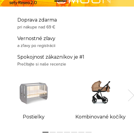
C
E
Doprava zdarma
pri nákupe nad 69 €
N
Vernostné zľavy
T
a zľavy po registrácii
R
Spokojnosť zákazníkov je #1
U
Prečítajte si naše recenzie
M
K
O
Č
Postielky
Kombinované kočíky
Í