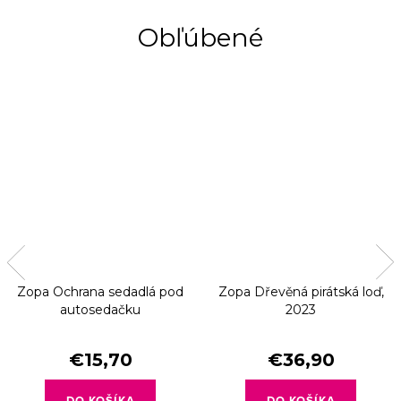
Obľúbené
Zopa Ochrana sedadlá pod
Zopa Dřevěná pirátská loď,
autosedačku
2023
€15,70
€36,90
DO KOŠÍKA
DO KOŠÍKA