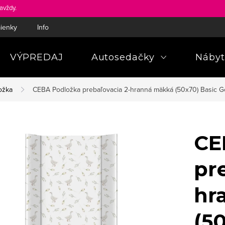
avždy.
ienky
Informácie a poučenia pre spotrebiteľa
Pravidlá ochra
VÝPREDAJ
Autosedačky
Nábyt
ožka
CEBA Podložka prebaľovacia 2-hranná mäkká (50x70) Basic 
CE
pr
hr
(5