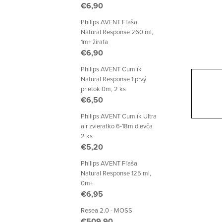
p
€6,90
a
Philips AVENT Fľaša
Natural Response 260 ml,
n
1m+ žirafa
€6,90
e
Philips AVENT Cumlík
l
Natural Response 1 prvý
prietok 0m, 2 ks
€6,50
Philips AVENT Cumlík Ultra
air zvieratko 6-18m dievča
2 ks
€5,20
Philips AVENT Fľaša
Natural Response 125 ml,
0m+
€6,95
Resea 2.0 - MOSS
€509,90