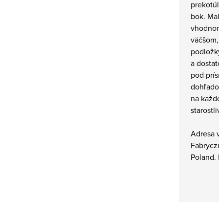
prekotúl
bok. Mal
vhodnom
väčšom, 
podložk
a dosta
pod prí
dohľado
na kaž
starostl
Adresa v
Fabryczn
Poland.