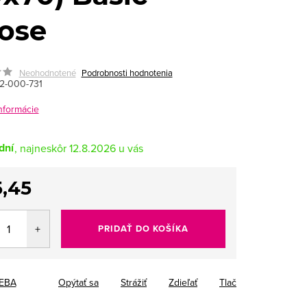
ose
Neohodnotené
Podrobnosti hodnotenia
2-000-731
informácie
dní
12.8.2026
,45
tková
PRIDAŤ DO KOŠÍKA
EBA
Opýtať sa
Strážiť
Zdieľať
Tlač