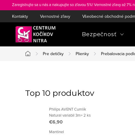
Prejsť
Zaregistrujte sa u nás a nakupujte so zľavou 5%! Vernostné zľavy až 7% n
na
Kontakty
Vernostné zľavy
Všeobecné obchodné podm
obsah
Bezpečnosť
Pre detičky
Plienky
Prebalovacia podl
Domov
B
o
Top 10 produktov
č
Philips AVENT Cumlík
n
Natural variabil 3m+ 2 ks
€6,90
ý
Mantinel