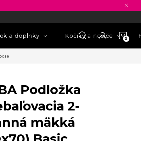
ny osobných údajov
Formulár na odstúpenie od zmluvy
Rekla
NÁKU
ok a doplnky
Kočíky a nosiče
KOŠÍ
Goose
BA Podložka
ebaľovacia 2-
anná mäkká
0x70) Basic