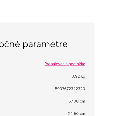
očné parametre
Prebalovacia podložka
0.92 kg
5907672342320
57,00 cm
24,50 cm