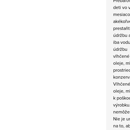
Prebaľo
deti vo 
mesiacov
akékoľv
prestaň
údržbu a
iba vodu
údržbu
vlhčené 
oleje, m
prostrie
konzerv
Vlhčené 
oleje, m
k poško
výrobku
nemôže n
Nie je u
na to, a