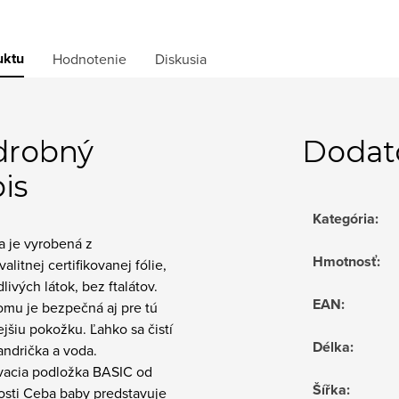
uktu
Hodnotenie
Diskusia
drobný
Dodat
is
Kategória
:
a je vyrobená z
Hmotnosť
:
alitnej certifikovanej fólie,
livých látok, bez ftalátov.
EAN
:
omu je bezpečná aj pre tú
vejšiu pokožku. Ľahko sa čistí
Délka
:
handrička a voda.
vacia podložka BASIC od
Šířka
:
osti Ceba baby predstavuje