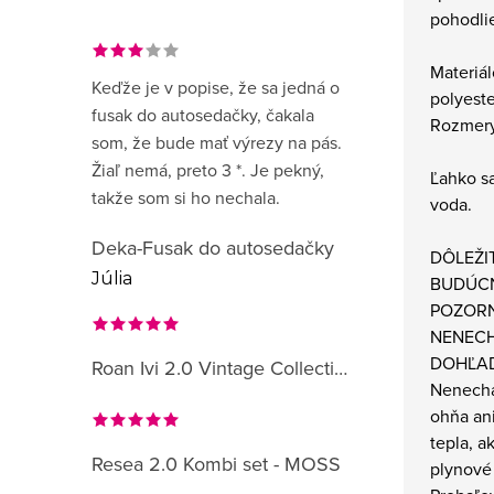
pohodlie
Materiál
Keďže je v popise, že sa jedná o
polyest
fusak do autosedačky, čakala
Rozmery
som, že bude mať výrezy na pás.
Žiaľ nemá, preto 3 *. Je pekný,
Ľahko sa
takže som si ho nechala.
voda.
Deka-Fusak do autosedačky
DÔLEŽI
Júlia
BUDÚCN
POZORN
NENECH
DOHĽA
Roan Ivi 2.0 Vintage Collection
Nenechá
ohňa ani
tepla, a
Resea 2.0 Kombi set - MOSS
plynové 