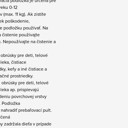
vacia podložka je určená pre
veku 0-12
 (max. 11 kg). Ak zistíte
ek poškodenie,
te podložku používať. Na
 čistenie používajte
. Nepoužívajte na čistenie a
obrúsky pre deti, telové
lieka, čistiace
dky, kefy a iné čistiace a
ačné prostriedky.
obrúsky pre deti, telové
lieka ap. prispievajú
deniu povrchovej vrstvy
. Podložka
ahradiť prebaľovací pult.
rčená
by zadržala dieťa v prípade