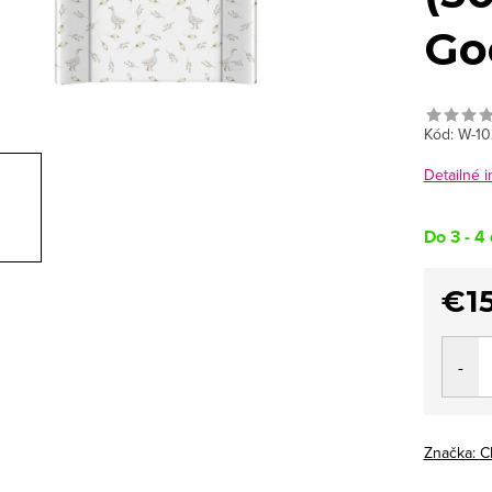
Go
Kód:
W-10
Detailné 
Do 3 - 4 
€15
Jedno
cena:
Značka:
C