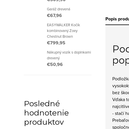
Garáž drevená
€67,96
Popis prod
EASYWALKER Kočík
kombinovaný Zoey
Chestnut Brown
€799,95
Po
Nákupný vozík s doplnkami
pop
drevený
€50,96
Podložk
vysokokv
bez škod
Vďaka t
Posledné
najcitli
hodnotenie
- stačí 
Prebaľo
produktov
spoločn