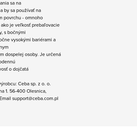
ania sa na
a by sa používať na
 povrchu - omnoho
ako je veľkosť prebaľovacie
y, s bočnými
točne vysokými bariérami a
snym
m dospelej osoby. Je určená
dodennú
ivosť o dojčatá
ýrobcu: Ceba sp. z o. o.
a 1. 56-400 Olesnica,
 Email support@ceba.com.pl