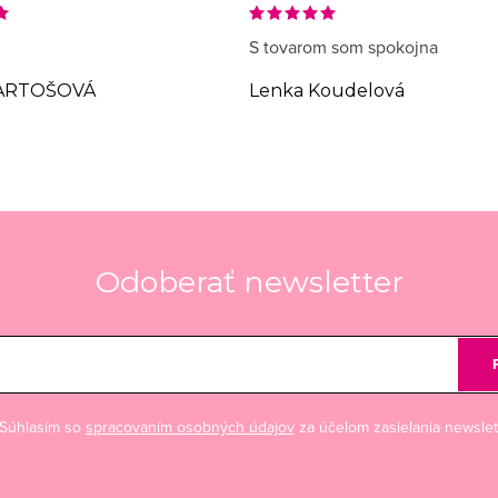
S tovarom som spokojna
ARTOŠOVÁ
Lenka Koudelová
Odoberať newsletter
Súhlasím so
spracovaním osobných údajov
za účelom zasielania newslet