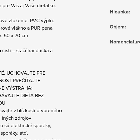
 pre Vás aj Vaše dieťatko.
Hloubka
:
ové zloženie: PVC výplň:
Objem
:
erové vlákno a PUR pena
: 50 x 70 cm
Nomenclatur
 čistí – stačí handrička a
TÉ. UCHOVAJTE PRE
OSŤ PREČÍTAJTE
E VÝSTRAHA:
ÁVAJTE DIEŤA BEZ
DU
vajte v blízkosti otvoreného
 iných zdrojov
ko sú elektrické sporáky,
sporáky, atď.