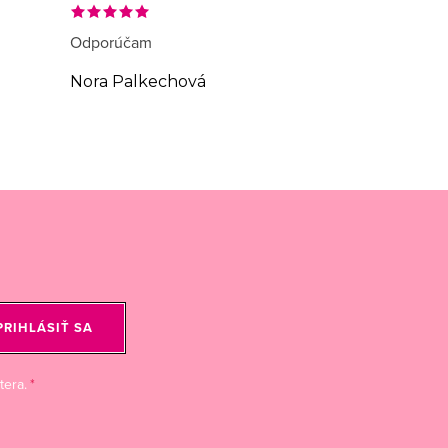
Odporúčam
Nora Palkechová
PRIHLÁSIŤ SA
tera.