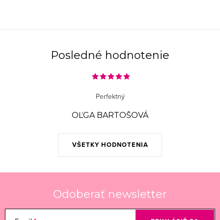
i
e
p
r
Posledné hodnotenie
v
k
y
Perfektný
v
ý
OĽGA BARTOŠOVÁ
p
i
VŠETKY HODNOTENIA
s
u
Odoberať newsletter