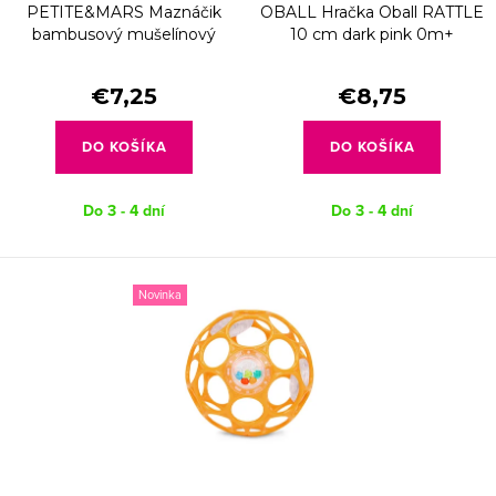
d
PETITE&MARS Maznáčik
OBALL Hračka Oball RATTLE
o
u
bambusový mušelínový
10 cm dark pink 0m+
d
Hugo Desert Sand 0m+
k
u
€7,25
€8,75
t
k
o
DO KOŠÍKA
DO KOŠÍKA
t
v
o
Do 3 - 4 dní
Do 3 - 4 dní
v
Novinka