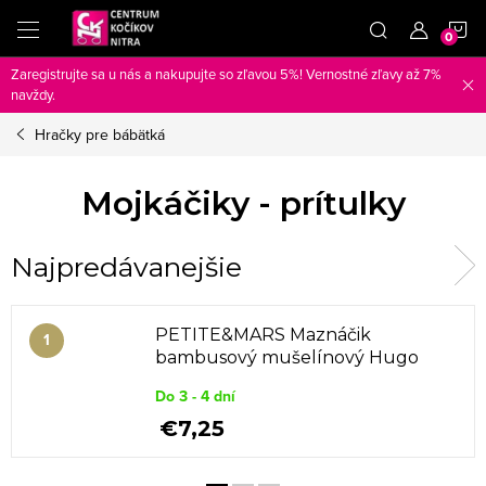
Prejsť
N
na
obsah
Zaregistrujte sa u nás a nakupujte so zľavou 5%! Vernostné zľavy až 7%
K
navždy.
Hračky pre bábätká
Mojkáčiky - prítulky
Najpredávanejšie
PETITE&MARS Maznáčik
bambusový mušelínový Hugo
Desert Sand 0m+
Do 3 - 4 dní
€7,25