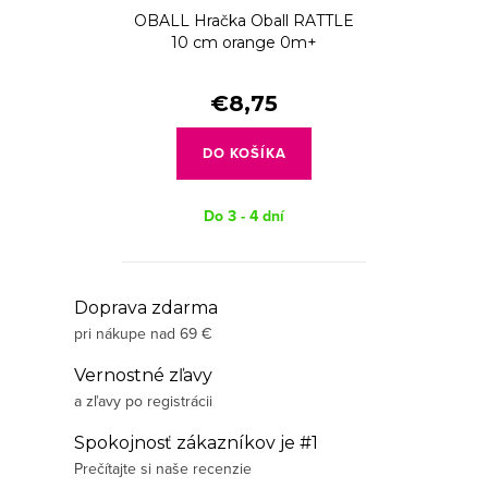
OBALL Hračka Oball RATTLE
10 cm orange 0m+
€8,75
DO KOŠÍKA
Do 3 - 4 dní
O
Doprava zdarma
pri nákupe nad 69 €
v
l
Vernostné zľavy
á
a zľavy po registrácii
d
Spokojnosť zákazníkov je #1
a
Prečítajte si naše recenzie
c