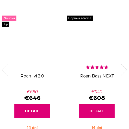
Novinka
Doprava zdarma
Tip
Roan Ivi 2.0
Roan Bass NEXT
€680
€640
€646
€608
DETAIL
DETAIL
14 dní
14 dní