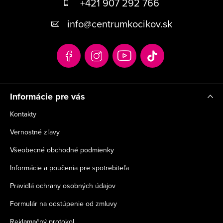
á
+421 907 292 766
p
info
@
centrumkocikov.sk
ä
t
i
e
Informácie pre vás
Kontakty
Vernostné zľavy
Všeobecné obchodné podmienky
Informácie a poučenia pre spotrebiteľa
Pravidlá ochrany osobných údajov
Formulár na odstúpenie od zmluvy
Reklamačný protokol