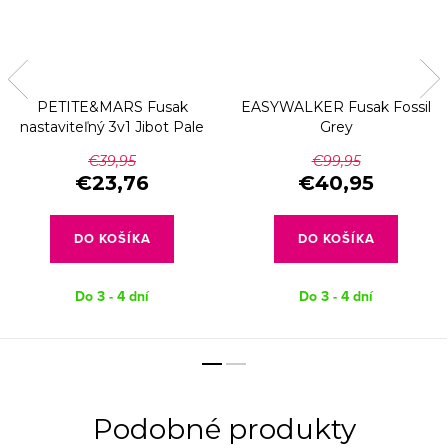
PETITE&MARS Fusak
EASYWALKER Fusak Fossil
nastaviteľný 3v1 Jibot Pale
Grey
Eucalypt
€39,95
€99,95
€23,76
€40,95
DO KOŠÍKA
DO KOŠÍKA
Do 3 - 4 dní
Do 3 - 4 dní