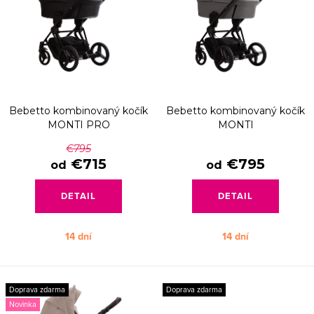
p
e
Abecedne
i
p
s
r
p
o
r
d
Bebetto kombinovaný kočík
Bebetto kombinovaný kočík
o
u
MONTI PRO
MONTI
d
k
€795
u
€715
€795
od
od
t
k
o
DETAIL
DETAIL
t
v
o
14 dní
14 dní
v
Doprava zdarma
Doprava zdarma
Novinka