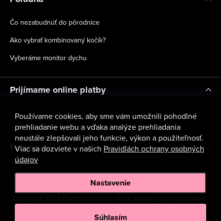
Čo nezabudnúť do pôrodnice
Ako vybrať kombinovaný kočík?
Vyberáme monitor dychu
Prijímame online platby
Používame cookies, aby sme vám umožnili pohodlné
prehliadanie webu a vďaka analýze prehliadania
neustále zlepšovali jeho funkcie, výkon a použiteľnosť.
Facebook
Viac sa dozviete v našich
Pravidlách ochrany osobných
údajov
Nastavenie
Copyright 2026
Centrum kočíkov Nitra
. Všetky práva vyhradené.
Upraviť nastavenie cookies
Súhlasím