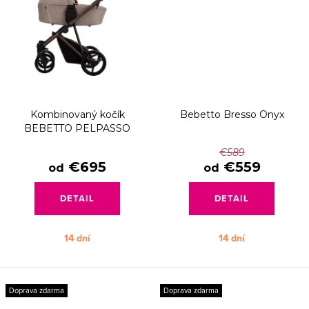
Kombinovaný kočík
Bebetto Bresso Onyx
BEBETTO PELPASSO
€589
€695
€559
od
od
DETAIL
DETAIL
14 dní
14 dní
Doprava zdarma
Doprava zdarma