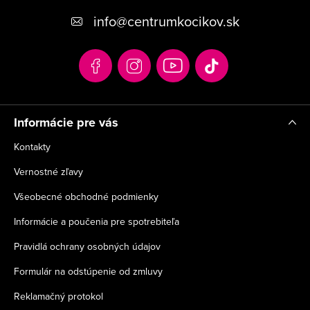
p
info
@
centrumkocikov.sk
ä
t
i
e
Informácie pre vás
Kontakty
Vernostné zľavy
Všeobecné obchodné podmienky
Informácie a poučenia pre spotrebiteľa
Pravidlá ochrany osobných údajov
Formulár na odstúpenie od zmluvy
Reklamačný protokol