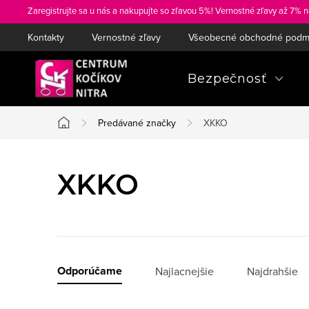
Prejsť
Zaregistrujte sa u nás a nakupujte so zľavou 5%! Vernostné zľavy až 7% n
na
Kontakty
Vernostné zľavy
Všeobecné obchodné podm
obsah
Bezpečnosť
Predávané značky
XKKO
Domov
XKKO
R
Odporúčame
Najlacnejšie
Najdrahšie
a