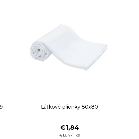
9
Látkové plienky 80x80
€1,84
Jednotková
€1,84 / 1 ks