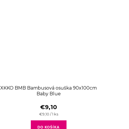
XKKO BMB Bambusová osuška 90x100cm
Baby Blue
€9,10
Jednotková
€9,10 / 1 ks
cena:
DO KOŠÍKA