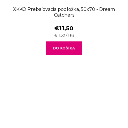
XKKO Prebaľovacia podložka, 50x70 - Dream
Catchers
€11,50
Jednotková
€11,50 / 1 ks
cena:
DO KOŠÍKA