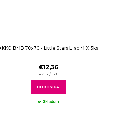
XKKO BMB 70x70 - Little Stars Lilac MIX 3ks
€12,36
Jednotková
€4,12 / 1 ks
cena:
DO KOŠÍKA
Skladom