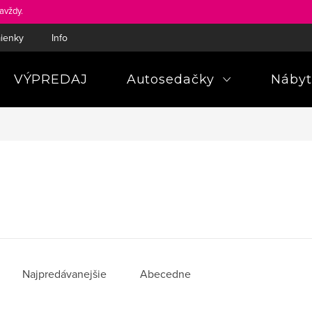
avždy.
ienky
Informácie a poučenia pre spotrebiteľa
Pravidlá ochra
VÝPREDAJ
Autosedačky
Nábyt
Najpredávanejšie
Abecedne