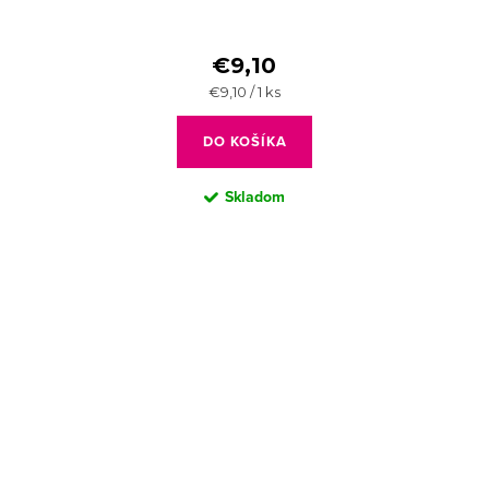
€9,10
Jednotková
€9,10 / 1 ks
cena:
DO KOŠÍKA
Skladom