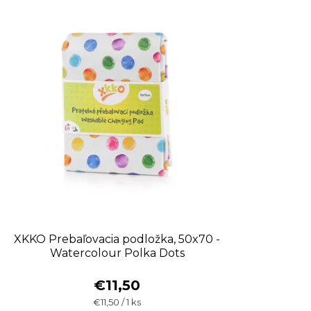
XKKO Prebaľovacia podložka, 50x70 -
Watercolour Polka Dots
€11,50
Jednotková
€11,50 / 1 ks