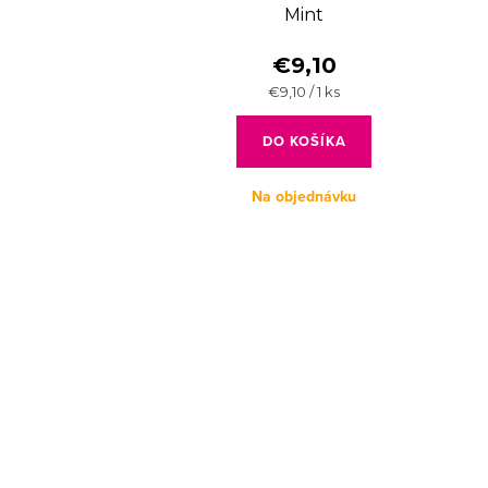
Mint
€9,10
Jednotková
€9,10 / 1 ks
cena:
DO KOŠÍKA
Na objednávku