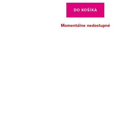
t
t
cena:
o
DO KOŠÍKA
o
v
v
Momentálne nedostupné