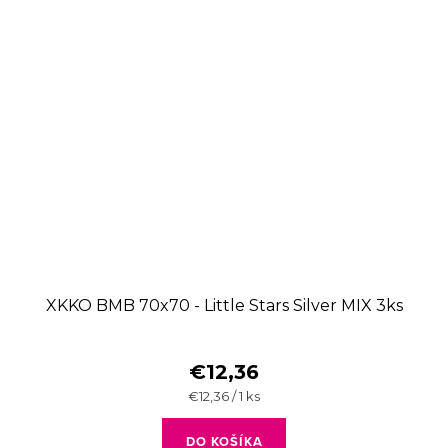
XKKO BMB 70x70 - Little Stars Silver MIX 3ks
€12,36
Jednotková
€12,36 / 1 ks
cena:
DO KOŠÍKA