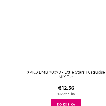
XKKO BMB 70x70 - Little Stars Turquoise
MIX 3ks
€12,36
Jednotková
€12,36 / 1 ks
cena:
DO KOŠÍKA