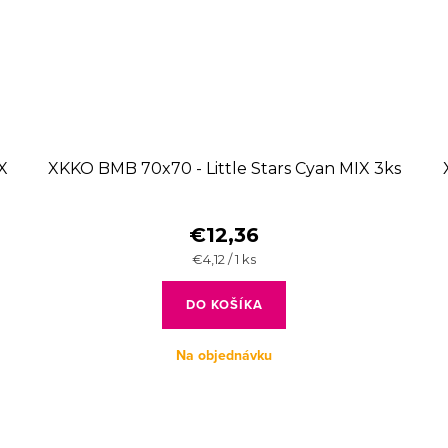
X
XKKO BMB 70x70 - Little Stars Cyan MIX 3ks
€12,36
Jednotková
€4,12 / 1 ks
cena:
DO KOŠÍKA
Na objednávku