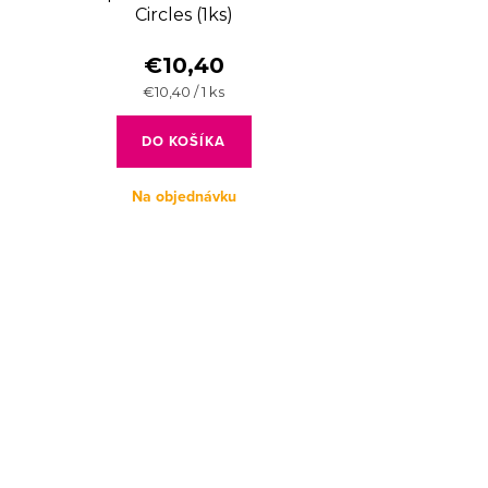
Circles (1ks)
€10,40
Jednotková
€10,40 / 1 ks
cena:
DO KOŠÍKA
Na objednávku