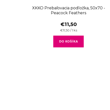
XKKO Prebaľovacia podložka, 50x70 -
Peacock Feathers
€11,50
Jednotková
€11,50 / 1 ks
cena:
DO KOŠÍKA