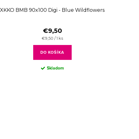
XKKO BMB 90x100 Digi - Blue Wildflowers
€9,50
Jednotková
€9,50 / 1 ks
cena:
DO KOŠÍKA
Skladom