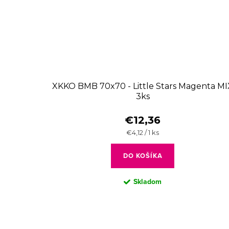
XKKO BMB 70x70 - Little Stars Magenta MI
3ks
€12,36
Jednotková
€4,12 / 1 ks
cena:
DO KOŠÍKA
Skladom