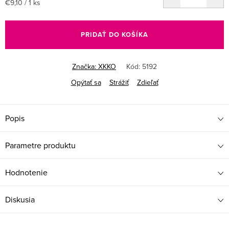
Jednotková
€9,10 / 1 ks
cena:
PRIDAŤ DO KOŠÍKA
Značka:
XKKO
Kód:
5192
Opýtať sa
Strážiť
Zdieľať
Popis
Parametre produktu
Hodnotenie
Diskusia