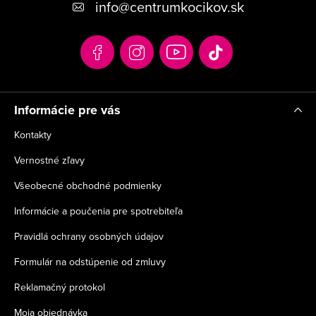
info
@
centrumkocikov.sk
ä
t
i
e
Informácie pre vás
Kontakty
Vernostné zľavy
Všeobecné obchodné podmienky
Informácie a poučenia pre spotrebiteľa
Pravidlá ochrany osobných údajov
Formulár na odstúpenie od zmluvy
Reklamačný protokol
Moja objednávka