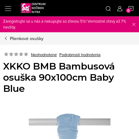
Prejsť
N
na
obsah
Zaregistrujte sa u nás a nakupujte so zľavou 5%! Vernostné zľavy až 7%
K
navždy.
Plienkové osušky
Neohodnotené
Podrobnosti hodnotenia
XKKO BMB Bambusová
osuška 90x100cm Baby
Blue