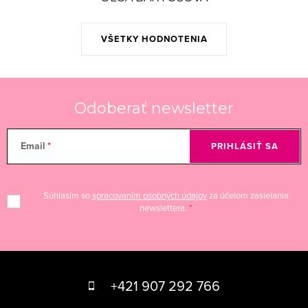
VŠETKY HODNOTENIA
Odoberať newsletter
Email
PRIHLÁSIŤ SA
Súhlasím so
spracovaním osobných údajov
za účelom zasielania
newslettera.
Z
á
+421 907 292 766
p