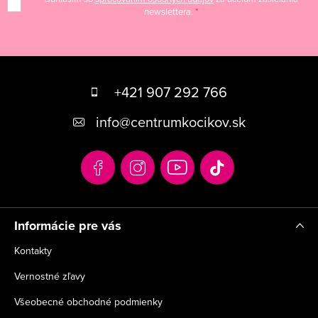
newslettera.
Z
á
+421 907 292 766
p
info
@
centrumkocikov.sk
ä
t
i
e
Informácie pre vás
Kontakty
Vernostné zľavy
Všeobecné obchodné podmienky