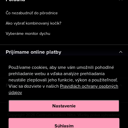
Čo nezabudnúť do pôrodnice
Ako vybrať kombinovaný kočík?
Vyberáme monitor dychu
Prijímame online platby
Používame cookies, aby sme vám umožnili pohodlné
prehliadanie webu a vďaka analýze prehliadania
neustále zlepšovali jeho funkcie, výkon a použiteľnosť.
Facebook
Viac sa dozviete v našich
Pravidlách ochrany osobných
údajov
Nastavenie
Copyright 2026
Centrum kočíkov Nitra
. Všetky práva vyhradené.
Upraviť nastavenie cookies
Súhlasím