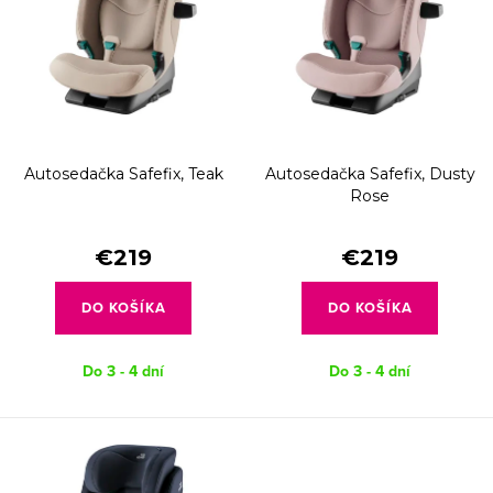
p
e
Abecedne
i
p
s
r
p
o
r
d
Autosedačka Safefix, Teak
Autosedačka Safefix, Dusty
o
u
Rose
d
k
u
€219
€219
t
k
o
DO KOŠÍKA
DO KOŠÍKA
t
v
o
Do 3 - 4 dní
Do 3 - 4 dní
v