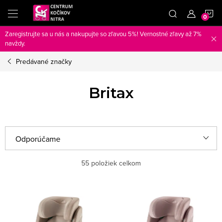
Prejsť
N
na
obsah
Zaregistrujte sa u nás a nakupujte so zľavou 5%! Vernostné zľavy až 7%
K
navždy.
Predávané značky
Britax
R
Odporúčame
a
Najlacnejšie
d
55
položiek celkom
e
Najdrahšie
V
n
ý
Najpredávanejšie
i