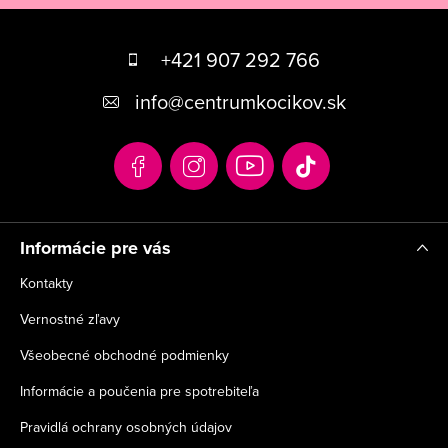
Z
á
+421 907 292 766
p
info
@
centrumkocikov.sk
ä
t
i
e
Informácie pre vás
Kontakty
Vernostné zľavy
Všeobecné obchodné podmienky
Informácie a poučenia pre spotrebiteľa
Pravidlá ochrany osobných údajov