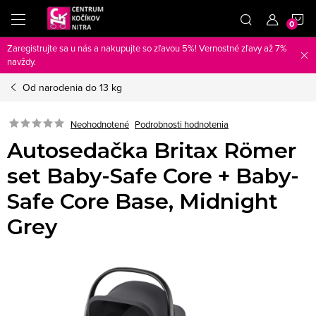
Prejsť
N
na
obsah
Zaregistrujte sa u nás a nakupujte so zľavou 5%! Vernostné zľavy až 7%
K
navždy.
Od narodenia do 13 kg
Neohodnotené
Podrobnosti hodnotenia
Autosedačka Britax Römer
set Baby-Safe Core + Baby-
Safe Core Base, Midnight
Grey