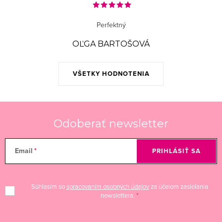
Perfektný
OĽGA BARTOŠOVÁ
VŠETKY HODNOTENIA
Odoberať newsletter
Email
PRIHLÁSIŤ SA
Súhlasím so
spracovaním osobných údajov
za účelom zasielania
newslettera.