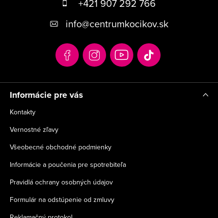
á
+421 907 292 766
p
info
@
centrumkocikov.sk
ä
t
i
e
Informácie pre vás
Kontakty
Vernostné zľavy
Všeobecné obchodné podmienky
Informácie a poučenia pre spotrebiteľa
Pravidlá ochrany osobných údajov
Formulár na odstúpenie od zmluvy
Reklamačný protokol