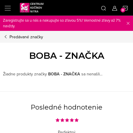
Prejsť
N
na
obsah
Zaregistrujte sa u nás a nakupujte so zľavou 5%! Vernostné zľavy až 7%
K
navždy.
Predávané značky
BOBA - ZNAČKA
Žiadne produkty značky
BOBA - ZNAČKA
sa nenašli...
Posledné hodnotenie
Perfektný