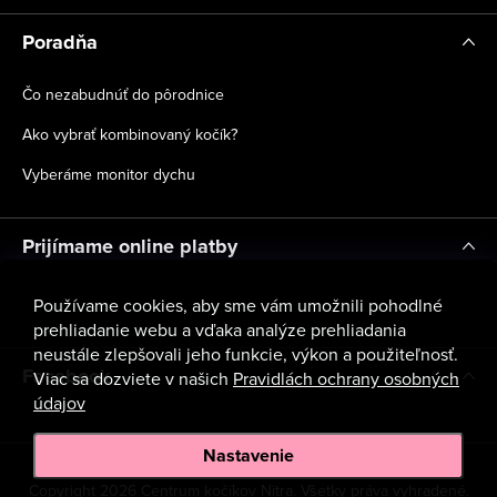
Poradňa
Čo nezabudnúť do pôrodnice
Ako vybrať kombinovaný kočík?
Vyberáme monitor dychu
Prijímame online platby
Používame cookies, aby sme vám umožnili pohodlné
prehliadanie webu a vďaka analýze prehliadania
neustále zlepšovali jeho funkcie, výkon a použiteľnosť.
Facebook
Viac sa dozviete v našich
Pravidlách ochrany osobných
údajov
Nastavenie
Copyright 2026
Centrum kočíkov Nitra
. Všetky práva vyhradené.