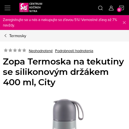
Prejsť
N
na
obsah
Zaregistrujte sa u nás a nakupujte so zľavou 5%! Vernostné zľavy až 7%
K
navždy.
Termosky
Neohodnotené
Podrobnosti hodnotenia
Zopa Termoska na tekutiny
se silikonovým držákem
400 ml, City