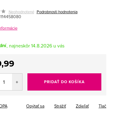
Neohodnotené
Podrobnosti hodnotenia
114458080
informácie
dní
14.8.2026
,99
tková
PRIDAŤ DO KOŠÍKA
OPA
Opýtať sa
Strážiť
Zdieľať
Tlač