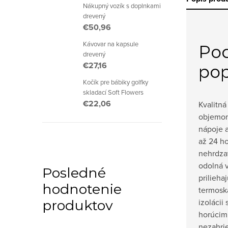
Nákupný vozík s doplnkami
drevený
€50,96
Kávovar na kapsule
Po
drevený
€27,16
pop
Kočík pre bábiky golfky
skladací Soft Flowers
€22,06
Kvalitná
objemom
nápoje 
až 24 ho
nehrdzav
odolná v
Posledné
prilieha
hodnotenie
termosk
izolácii
produktov
horúcim
nezahri