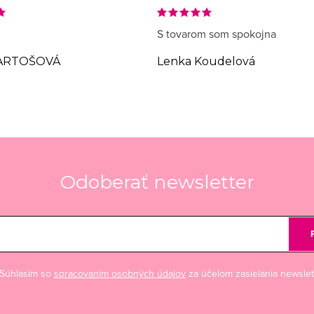
S tovarom som spokojna
ARTOŠOVÁ
Lenka Koudelová
Odoberať newsletter
Súhlasím so
spracovaním osobných údajov
za účelom zasielania newslet