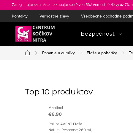
Prejsť
Zaregistrujte sa u nás a nakupujte so zľavou 5%! Vernostné zľavy až 7% n
na
Kontakty
Vernostné zľavy
Všeobecné obchodné podm
obsah
Bezpečnosť
Papanie a cumlíky
Fľaše a poháriky
T
Domov
B
o
Top 10 produktov
č
Mantinel
n
€6,90
ý
Philips AVENT Fľaša
Natural Response 260 ml,