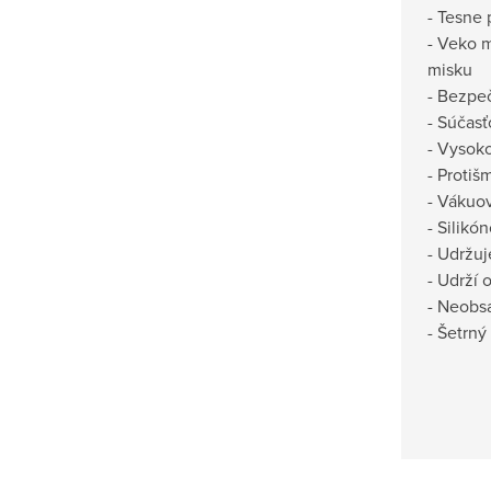
- Tesne 
- Veko 
misku
- Bezpeč
- Súčasť
- Vysok
- Proti
- Vákuov
- Silikó
- Udržuj
- Udrží 
- Neobs
- Šetrný