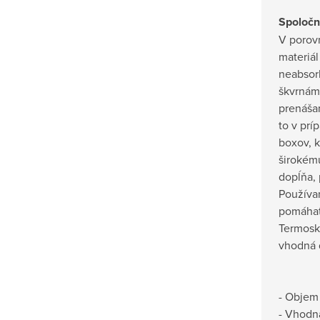
Spoločn
V porov
materiál
neabsor
škvrnám.
prenášan
to v pr
boxov, 
širokém
dopĺňa, 
Používa
pomáhat
Termosk
vhodná 
- Objem
- Vhodná