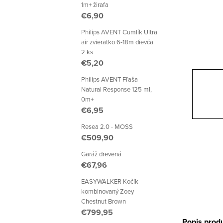
p
1m+ žirafa
€6,90
a
Philips AVENT Cumlík Ultra
n
air zvieratko 6-18m dievča
2 ks
e
€5,20
l
Philips AVENT Fľaša
Natural Response 125 ml,
0m+
€6,95
Resea 2.0 - MOSS
€509,90
Garáž drevená
€67,96
EASYWALKER Kočík
kombinovaný Zoey
Chestnut Brown
€799,95
Popis prod