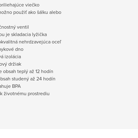
priliehajúce viečko
možno použiť ako šálku alebo
nostný ventil
ou je skladacia lyžička
okvalitná nehrdzavejúca oceľ
šmykové dno
á izolácia
nový držiak
e obsah teplý až 12 hodín
obsah studený až 24 hodín
ahuje BPA
 k životnému prostrediu