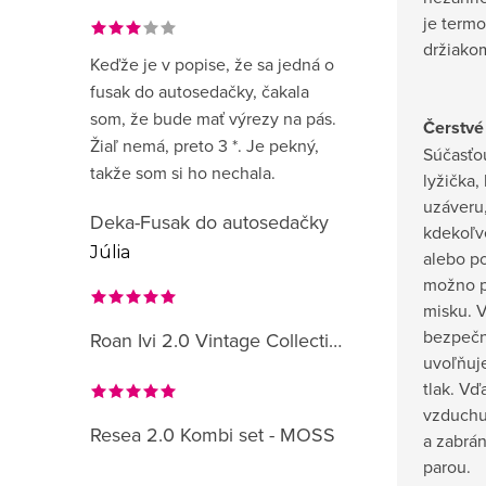
je term
držiako
Keďže je v popise, že sa jedná o
fusak do autosedačky, čakala
som, že bude mať výrezy na pás.
Čerstvé
Žiaľ nemá, preto 3 *. Je pekný,
Súčasťou
takže som si ho nechala.
lyžička,
uzáveru,
Deka-Fusak do autosedačky
kdekoľv
Júlia
alebo p
možno p
misku. 
bezpečn
Roan Ivi 2.0 Vintage Collection
uvoľňuj
tlak. V
vzduchu
Resea 2.0 Kombi set - MOSS
a zabrá
parou.