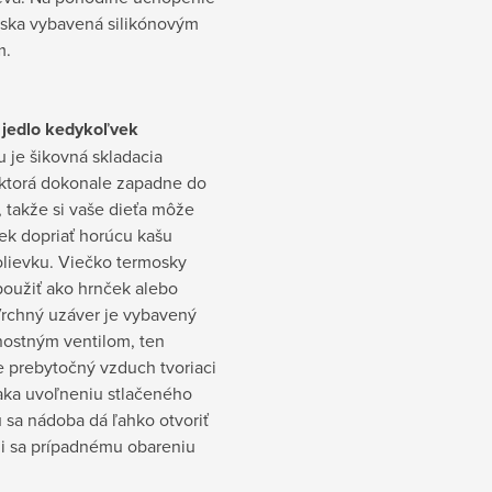
oska vybavená silikónovým
m.
 jedlo kedykoľvek
 je šikovná skladacia
 ktorá dokonale zapadne do
 takže si vaše dieťa môže
ek dopriať horúcu kašu
olievku. Viečko termosky
oužiť ako hrnček alebo
Vrchný uzáver je vybavený
ostným ventilom, ten
e prebytočný vzduch tvoriaci
ďaka uvoľneniu stlačeného
 sa nádoba dá ľahko otvoriť
ni sa prípadnému obareniu