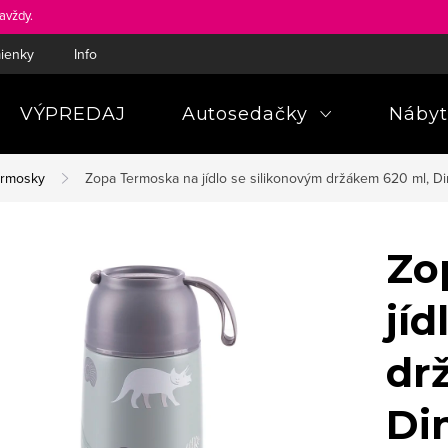
avždy.
ienky
Informácie a poučenia pre spotrebiteľa
Pravidlá ochra
VÝPREDAJ
Autosedačky
Nábyt
ermosky
Zopa Termoska na jídlo se silikonovým držákem 620 ml, D
Zo
jíd
dr
Di