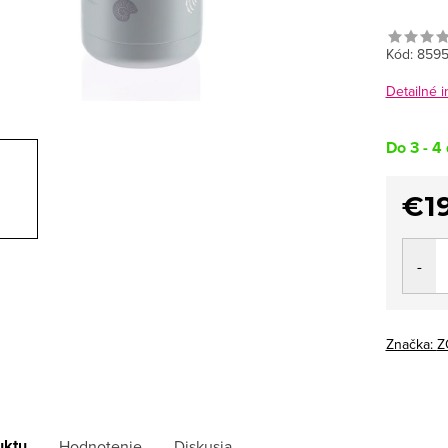
Kód:
8595
Detailné 
Do 3 - 4 
€19
Jedno
cena:
Značka:
Z
uktu
Hodnotenie
Diskusia