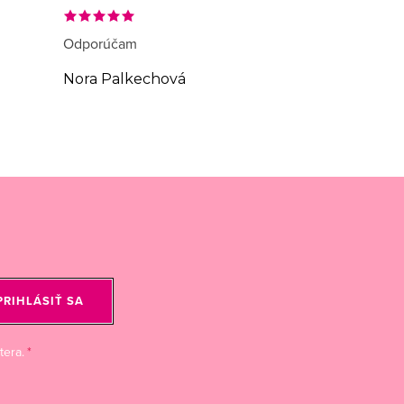
Odporúčam
Nora Palkechová
PRIHLÁSIŤ SA
tera.