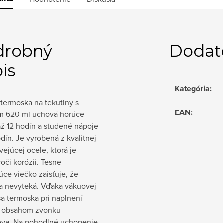
drobný
Dodat
is
Kategória
:
 termoska na tekutiny s
EAN
:
 620 ml uchová horúce
až 12 hodín a studené nápoje
dín. Je vyrobená z kvalitnej
ejúcej ocele, ktorá je
oči korózii. Tesne
júce viečko zaisťuje, že
a nevyteká. Vďaka vákuovej
 sa termoska pri naplnení
 obsahom zvonku
eva. Na pohodlné uchopenie