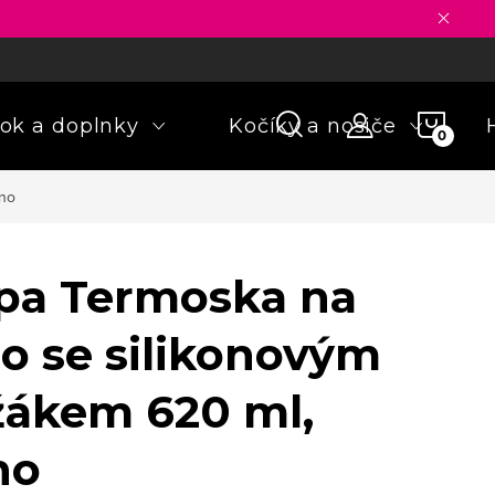
ny osobných údajov
Formulár na odstúpenie od zmluvy
Rekla
NÁKU
ok a doplnky
Kočíky a nosiče
KOŠÍ
ino
pa Termoska na
lo se silikonovým
žákem 620 ml,
no