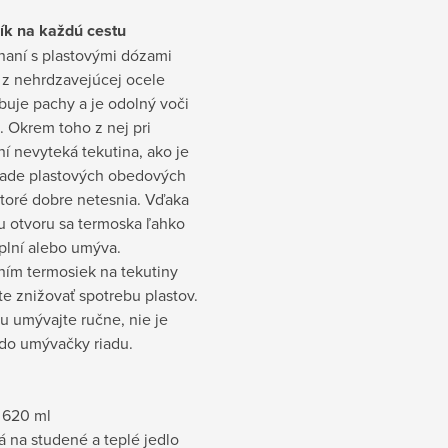
ík na každú cestu
naní s plastovými dózami
 z nehrdzavejúcej ocele
buje pachy a je odolný voči
 Okrem toho z nej pri
í nevyteká tekutina, ako je
ípade plastových obedových
ktoré dobre netesnia. Vďaka
u otvoru sa termoska ľahko
plní alebo umýva.
ním termosiek na tekutiny
e znižovať spotrebu plastov.
u umývajte ručne, nie je
do umývačky riadu.
 620 ml
 na studené a teplé jedlo