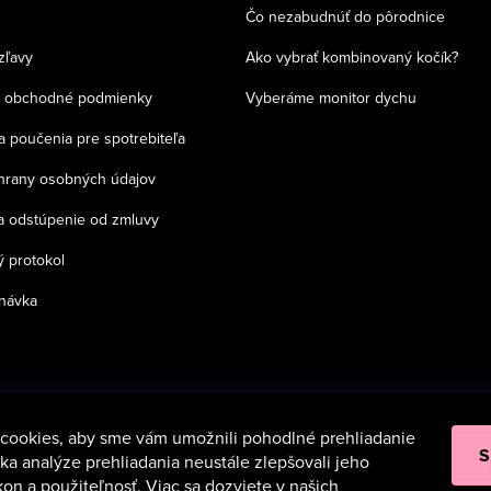
Čo nezabudnúť do pôrodnice
zľavy
Ako vybrať kombinovaný kočík?
 obchodné podmienky
Vyberáme monitor dychu
a poučenia pre spotrebiteľa
chrany osobných údajov
a odstúpenie od zmluvy
 protokol
návka
cookies, aby sme vám umožnili pohodlné prehliadanie
S
a analýze prehliadania neustále zlepšovali jeho
kon a použiteľnosť. Viac sa dozviete v našich