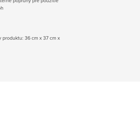
iteľné popruhy pre použitie
oh
 produktu: 36 cm x 37 cm x