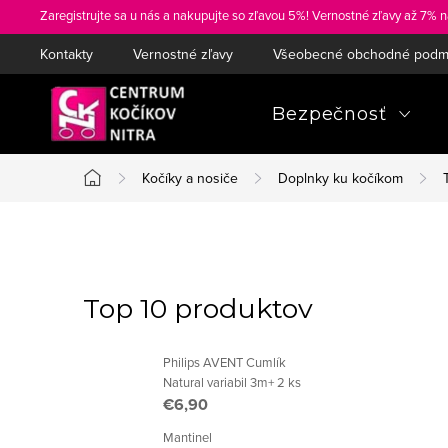
Prejsť
Zaregistrujte sa u nás a nakupujte so zľavou 5%! Vernostné zľavy až 7% n
na
Kontakty
Vernostné zľavy
Všeobecné obchodné podm
obsah
Bezpečnosť
Kočíky a nosiče
Doplnky ku kočíkom
Domov
B
o
Top 10 produktov
č
Philips AVENT Cumlík
n
Natural variabil 3m+ 2 ks
€6,90
ý
Mantinel