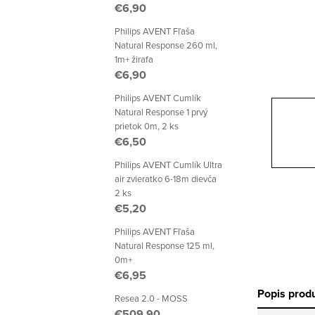
p
€6,90
a
Philips AVENT Fľaša
Natural Response 260 ml,
n
1m+ žirafa
€6,90
e
Philips AVENT Cumlík
l
Natural Response 1 prvý
prietok 0m, 2 ks
€6,50
Philips AVENT Cumlík Ultra
air zvieratko 6-18m dievča
2 ks
€5,20
Philips AVENT Fľaša
Natural Response 125 ml,
0m+
€6,95
Popis prod
Resea 2.0 - MOSS
€509,90