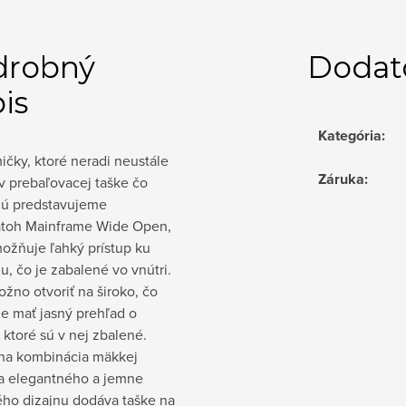
drobný
Dodat
is
Kategória
:
čky, ktoré neradi neustále
Záruka
:
v prebaľovacej taške čo
jú predstavujeme
atoh Mainframe Wide Open,
ožňuje ľahký prístup ku
, čo je zabalené vo vnútri.
žno otvoriť na široko, čo
e mať jasný prehľad o
 ktoré sú v nej zbalené.
vna kombinácia mäkkej
 a elegantného a jemne
ého dizajnu dodáva taške na