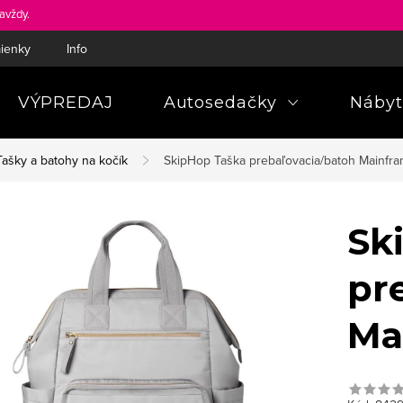
avždy.
ienky
Informácie a poučenia pre spotrebiteľa
Pravidlá ochra
VÝPREDAJ
Autosedačky
Nábyt
Tašky a batohy na kočík
SkipHop Taška prebaľovacia/batoh Mainfr
Sk
pr
Ma