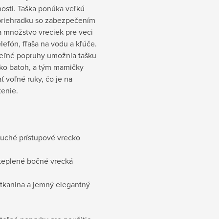
osti. Taška ponúka veľkú
priehradku so zabezpečením
a množstvo vreciek pre veci
elefón, fľaša na vodu a kľúče.
teľné popruhy umožnia tašku
ako batoh, a tým mamičky
 voľné ruky, čo je na
tenie.
duché prístupové vrecko
ateplené bočné vrecká
 tkanina a jemný elegantný