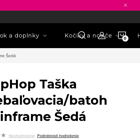
ny osobných údajov
Formulár na odstúpenie od zmluvy
Rekla
NÁKU
ok a doplnky
Kočíky a nosiče
KOŠÍ
ame Šedá
ipHop Taška
ebaľovacia/batoh
inframe Šedá
Neohodnotené
Podrobnosti hodnotenia