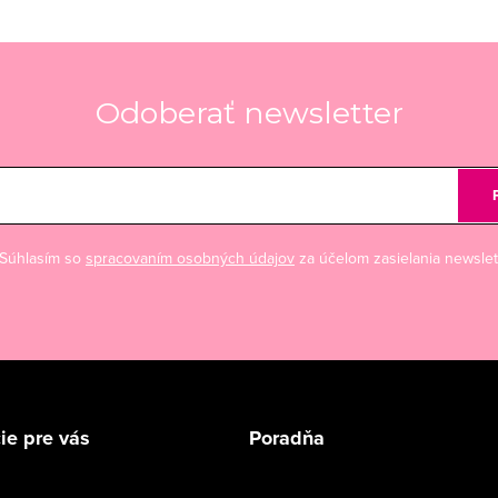
Odoberať newsletter
Súhlasím so
spracovaním osobných údajov
za účelom zasielania newslet
ie pre vás
Poradňa