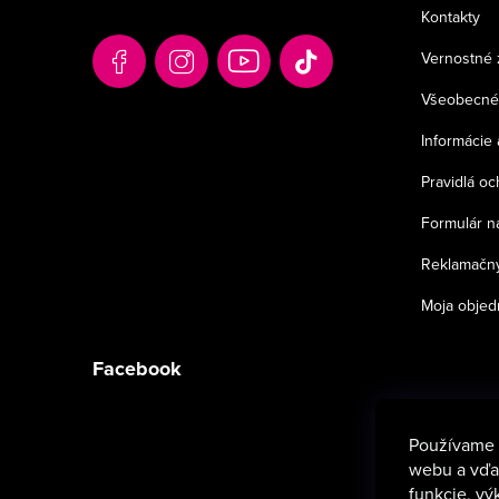
ä
Kontakty
t
Vernostné 
i
Všeobecné
e
Informácie 
Pravidlá o
Formulár n
Reklamačný
Moja objed
Facebook
Používame 
webu a vďak
funkcie, vý