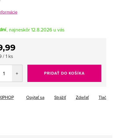
9
informácie
dní
12.8.2026
9,99
tková
 / 1 ks
PRIDAŤ DO KOŠÍKA
KIPHOP
Opýtať sa
Strážiť
Zdieľať
Tlač