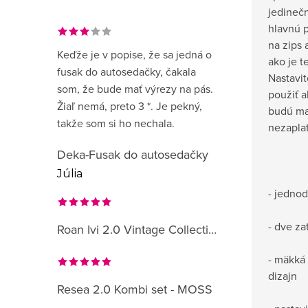
jedinečn
hlavnú 
na zips 
Keďže je v popise, že sa jedná o
ako je t
fusak do autosedačky, čakala
Nastavi
som, že bude mať výrezy na pás.
použiť 
Žiaľ nemá, preto 3 *. Je pekný,
budú mať
takže som si ho nechala.
nezapla
Deka-Fusak do autosedačky
Júlia
- jedno
- dve z
Roan Ivi 2.0 Vintage Collection
- mäkká
dizajn
Resea 2.0 Kombi set - MOSS