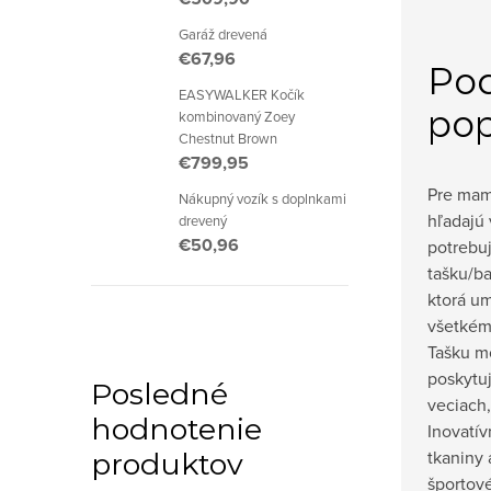
Garáž drevená
€67,96
Po
EASYWALKER Kočík
pop
kombinovaný Zoey
Chestnut Brown
€799,95
Pre mami
Nákupný vozík s doplnkami
hľadajú 
drevený
€50,96
potrebu
tašku/b
ktorá um
všetkému
Tašku mo
poskytuj
Posledné
veciach,
hodnotenie
Inovatí
tkaniny
produktov
športov