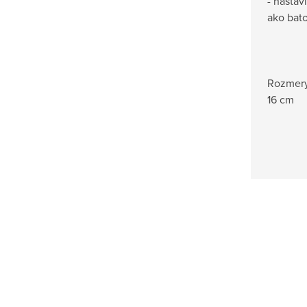
- nastav
ako bat
Rozmery
16 cm