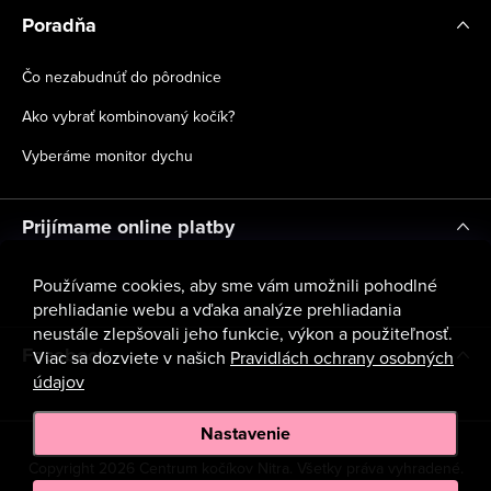
Poradňa
Čo nezabudnúť do pôrodnice
Ako vybrať kombinovaný kočík?
Vyberáme monitor dychu
Prijímame online platby
Používame cookies, aby sme vám umožnili pohodlné
prehliadanie webu a vďaka analýze prehliadania
neustále zlepšovali jeho funkcie, výkon a použiteľnosť.
Facebook
Viac sa dozviete v našich
Pravidlách ochrany osobných
údajov
Nastavenie
Copyright 2026
Centrum kočíkov Nitra
. Všetky práva vyhradené.
Upraviť nastavenie cookies