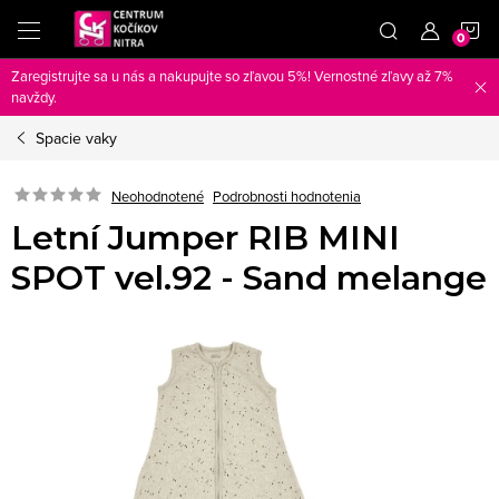
Prejsť
N
na
obsah
Zaregistrujte sa u nás a nakupujte so zľavou 5%! Vernostné zľavy až 7%
K
navždy.
Spacie vaky
Neohodnotené
Podrobnosti hodnotenia
Letní Jumper RIB MINI
SPOT vel.92 - Sand melange