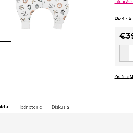
informáci
Do 4 - 5 
€3
Jedno
cena:
Značka:
M
uktu
Hodnotenie
Diskusia