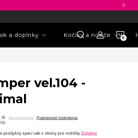
ny osobných údajov
Formulár na odstúpenie od zmluvy
Rekla
NÁKU
ok a doplnky
Kočíky a nosiče
KOŠÍ
mper vel.104 -
imal
Neohodnotené
Podrobnosti hodnotenia
856
a prodyšný spací vak s otvory pro nožičky
Detailné