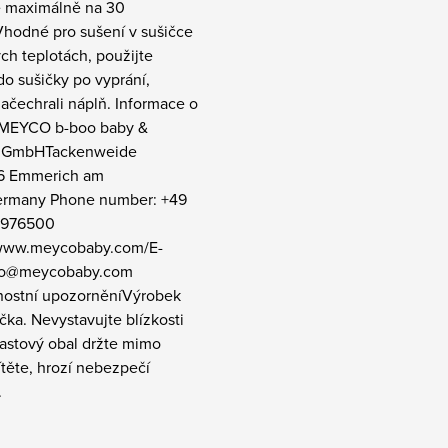
e maximálně na 30
Vhodné pro sušení v sušičce
ých teplotách, použijte
do sušičky po vyprání,
ačechrali náplň. Informace o
 MEYCO b-boo baby &
le GmbHTackenweide
6 Emmerich am
rmany Phone number: +49
 976500
/www.meycobaby.com/E-
nfo@meycobaby.com
ostní upozorněníVýrobek
čka. Nevystavujte blízkosti
lastový obal držte mimo
těte, hrozí nebezpečí
.