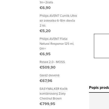
p
1m+ žirafa
€6,90
a
Philips AVENT Cumlík Ultra
n
air zvieratko 6-18m dievča
2 ks
e
€5,20
l
Philips AVENT Fľaša
Natural Response 125 ml,
0m+
€6,95
Resea 2.0 - MOSS
€509,90
Garáž drevená
€67,96
Popis prod
EASYWALKER Kočík
kombinovaný Zoey
Chestnut Brown
€799,95