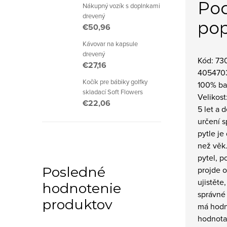
Po
Nákupný vozík s doplnkami
drevený
pop
€50,96
Kávovar na kapsule
drevený
Kód: 73
€27,16
405470
Kočík pre bábiky golfky
100% ba
skladací Soft Flowers
Velikost
€22,06
5 let a 
určení s
pytle je
než věk.
pytel, p
Posledné
projde o
ujistěte
hodnotenie
správné 
produktov
má hodn
hodnota 