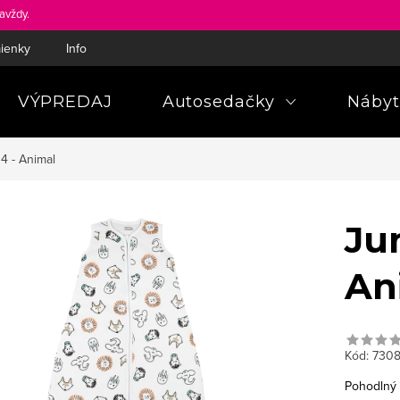
avždy.
ienky
Informácie a poučenia pre spotrebiteľa
Pravidlá ochra
VÝPREDAJ
Autosedačky
Nábyt
4 - Animal
Ju
An
Kód:
730
Pohodlný 