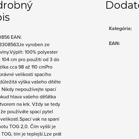
drobný
Dodat
is
Kategória
:
0856 EAN:
EAN
:
3308563Je vyroben ze
vlny.Výplň: 100% polyester
: 104 cm pro použití od 3 do
délka cca 98 až 110 cmPro
právné velikosti spacího
 důležitá výška vašeho dítěte
 Nikdy nepoužívejte spací
okud hlava vašeho děťátka
tvorem na krk. Vždy se tedy
, že používáte spací pytel
velikosti.Spací vak na spaní
otu TOG 2,0. Čím vyšší je
TOG, tím je teplejší.Lze prát