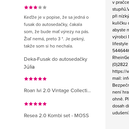
v pračc
stupňů.
při nízk
Keďže je v popise, že sa jedná o
kuličku 
fusak do autosedačky, čakala
abyste n
som, že bude mať výrezy na pás.
výrobci
Žiaľ nemá, preto 3 *. Je pekný,
lifesty
takže som si ho nechala.
544644
RheinGe
Deka-Fusak do autosedačky
(0)2822
Júlia
https:/
mail: i
Bezpečn
Roan Ivi 2.0 Vintage Collection
není hra
ohně. P
dosah dí
udušení
Resea 2.0 Kombi set - MOSS