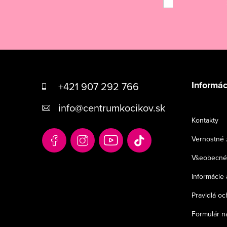
Z
á
Informác
+421 907 292 766
p
info
@
centrumkocikov.sk
ä
Kontakty
t
Vernostné 
i
Všeobecné
e
Informácie 
Pravidlá o
Formulár n