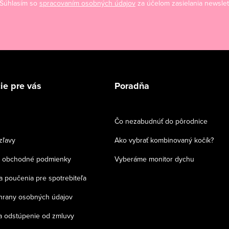
Súhlasím so
spracovaním osobných údajov
za účelom zasielania newslet
ie pre vás
Poradňa
Čo nezabudnúť do pôrodnice
zľavy
Ako vybrať kombinovaný kočík?
 obchodné podmienky
Vyberáme monitor dychu
a poučenia pre spotrebiteľa
chrany osobných údajov
a odstúpenie od zmluvy