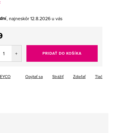
e
dní
12.8.2026
9
tková
PRIDAŤ DO KOŠÍKA
EYCO
Opýtať sa
Strážiť
Zdieľať
Tlač