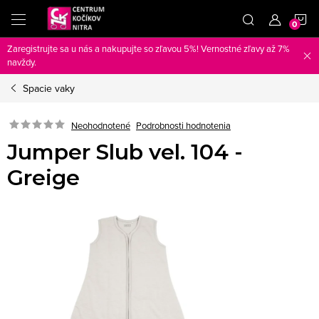
Prejsť
N
na
obsah
Zaregistrujte sa u nás a nakupujte so zľavou 5%! Vernostné zľavy až 7%
K
navždy.
Spacie vaky
Neohodnotené
Podrobnosti hodnotenia
Jumper Slub vel. 104 -
Greige