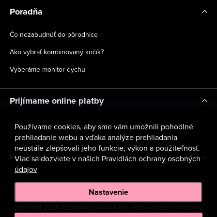
Poradňa
Čo nezabudnúť do pôrodnice
Ako vybrať kombinovaný kočík?
Vyberáme monitor dychu
Prijímame online platby
Používame cookies, aby sme vám umožnili pohodlné
prehliadanie webu a vďaka analýze prehliadania
neustále zlepšovali jeho funkcie, výkon a použiteľnosť.
Facebook
Viac sa dozviete v našich
Pravidlách ochrany osobných
údajov
Nastavenie
Copyright 2026
Centrum kočíkov Nitra
. Všetky práva vyhradené.