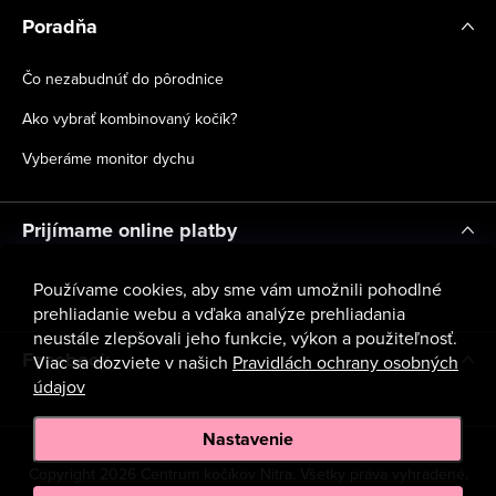
Poradňa
Čo nezabudnúť do pôrodnice
Ako vybrať kombinovaný kočík?
Vyberáme monitor dychu
Prijímame online platby
Používame cookies, aby sme vám umožnili pohodlné
prehliadanie webu a vďaka analýze prehliadania
neustále zlepšovali jeho funkcie, výkon a použiteľnosť.
Facebook
Viac sa dozviete v našich
Pravidlách ochrany osobných
údajov
Nastavenie
Copyright 2026
Centrum kočíkov Nitra
. Všetky práva vyhradené.