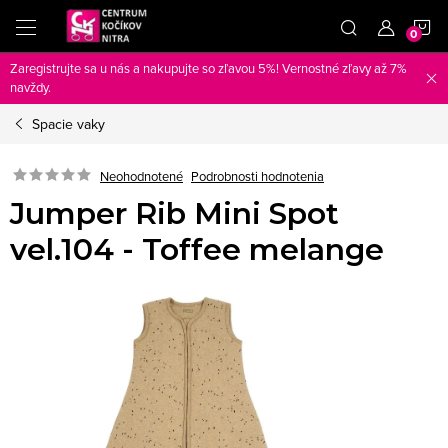
Prejsť
N
na
obsah
Zaregistrujte sa u nás a nakupujte so zľavou 5%! Vernostné zľavy až 7%
K
navždy.
Spacie vaky
Neohodnotené
Podrobnosti hodnotenia
Jumper Rib Mini Spot
vel.104 - Toffee melange