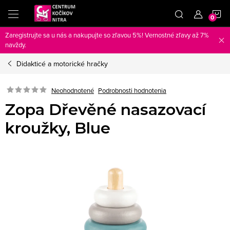
Prejsť
N
na
obsah
Zaregistrujte sa u nás a nakupujte so zľavou 5%! Vernostné zľavy až 7%
K
navždy.
Didakticé a motorické hračky
Neohodnotené
Podrobnosti hodnotenia
Zopa Dřevěné nasazovací
kroužky, Blue