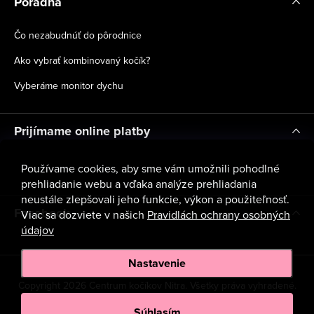
Poradňa
Čo nezabudnúť do pôrodnice
Ako vybrať kombinovaný kočík?
Vyberáme monitor dychu
Prijímame online platby
Používame cookies, aby sme vám umožnili pohodlné
prehliadanie webu a vďaka analýze prehliadania
neustále zlepšovali jeho funkcie, výkon a použiteľnosť.
Facebook
Viac sa dozviete v našich
Pravidlách ochrany osobných
údajov
Nastavenie
Copyright 2026
Centrum kočíkov Nitra
. Všetky práva vyhradené.
Upraviť nastavenie cookies
Súhlasím