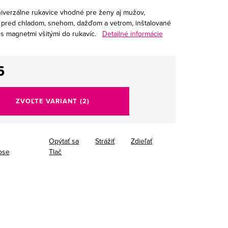
niverzálne rukavice vhodné pre ženy aj mužov,
 pred chladom, snehom, dažďom a vetrom, inštalované
 s magnetmi všitými do rukavíc.
Detailné informácie
6
tková
ZVOĽTE VARIANT
(2)
Opýtať sa
Strážiť
Zdieľať
ose
Tlač