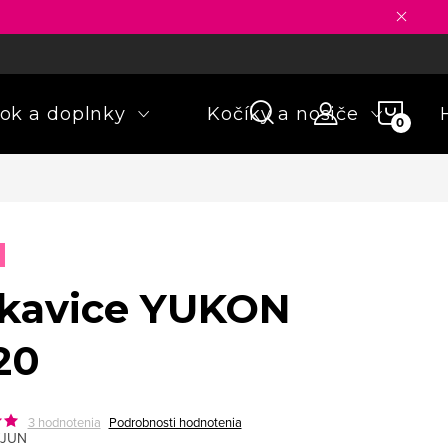
ny osobných údajov
Formulár na odstúpenie od zmluvy
Rekla
NÁKU
ok a doplnky
Kočíky a nosiče
KOŠÍ
kavice YUKON
20
3 hodnotenia
Podrobnosti hodnotenia
/JUN