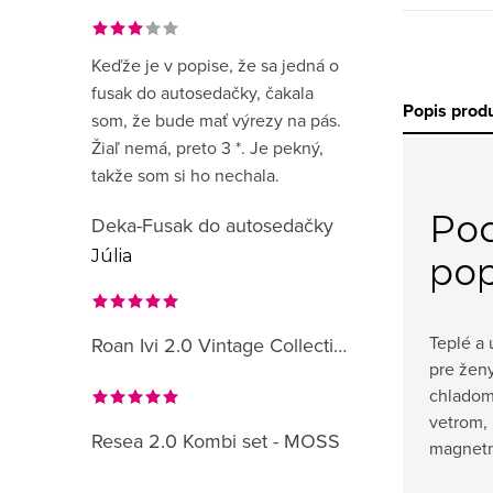
Keďže je v popise, že sa jedná o
fusak do autosedačky, čakala
Popis prod
som, že bude mať výrezy na pás.
Žiaľ nemá, preto 3 *. Je pekný,
takže som si ho nechala.
Po
Deka-Fusak do autosedačky
Júlia
pop
Teplé a
Roan Ivi 2.0 Vintage Collection
pre ženy
chladom
vetrom, 
Resea 2.0 Kombi set - MOSS
magnetmi