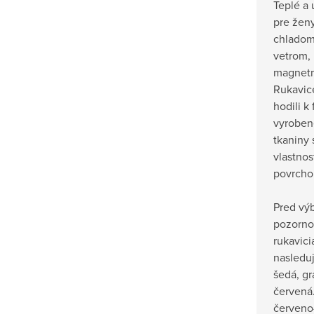
Teplé a
pre ženy
chladom
vetrom, 
magnetmi
Rukavice
hodili k
vyrobené
tkaniny
vlastno
povrcho
Pred vý
pozorno
rukavici
nasleduj
šedá, gr
červená.
červeno