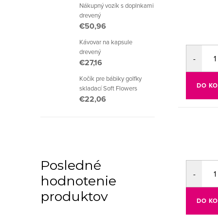
Nákupný vozík s doplnkami
drevený
€50,96
Kávovar na kapsule
drevený
€27,16
Kočík pre bábiky golfky
DO KO
skladací Soft Flowers
€22,06
Posledné
hodnotenie
produktov
DO KO