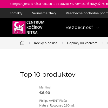
Prejsť
Zaregistrujte sa u nás a nakupujte so zľavou 5%! Vernostné zľavy až 7% n
na
Kontakty
Vernostné zľavy
Všeobecné obchodné podm
obsah
Bezpečnosť
Kočíky a nosiče
Doplnky ku kočíkom
Domov
B
o
Top 10 produktov
č
Mantinel
n
€6,90
ý
Philips AVENT Fľaša
Natural Response 260 ml,