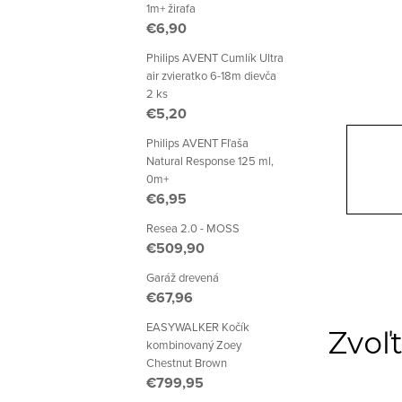
p
1m+ žirafa
€6,90
a
Philips AVENT Cumlík Ultra
n
air zvieratko 6-18m dievča
2 ks
e
€5,20
l
Philips AVENT Fľaša
Natural Response 125 ml,
0m+
€6,95
Resea 2.0 - MOSS
€509,90
Garáž drevená
€67,96
EASYWALKER Kočík
kombinovaný Zoey
Chestnut Brown
€799,95