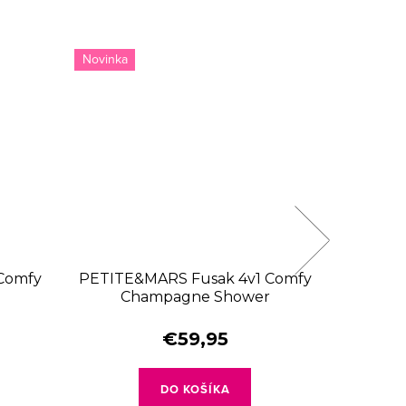
Novinka
Comfy
PETITE&MARS Fusak 4v1 Comfy
PE
Champagne Shower
nasta
€59,95
DO KOŠÍKA