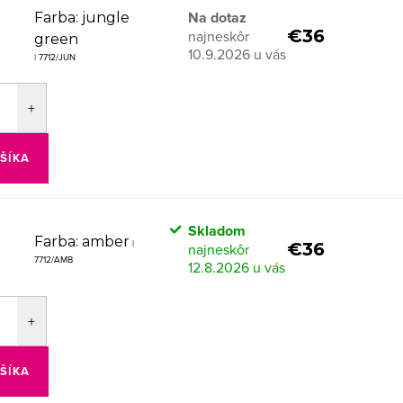
Na dotaz
Farba: jungle
€36
green
10.9.2026
| 7712/JUN
ŠÍKA
Skladom
Farba: amber
|
€36
7712/AMB
12.8.2026
ŠÍKA