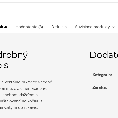
uktu
Hodnotenie (3)
Diskusia
Súvisiace produkty
drobný
Dodat
is
Kategória
:
 univerzálne rukavice vhodné
Záruka
:
 aj mužov, chrániace pred
, snehom, dažďom a
inštalované na kočíku s
 všitými do rukavíc.