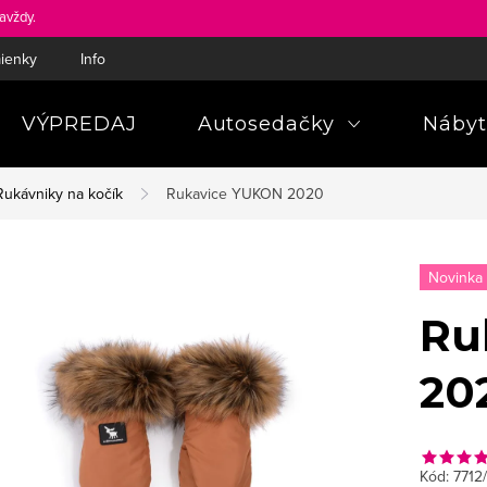
avždy.
ienky
Informácie a poučenia pre spotrebiteľa
Pravidlá ochra
VÝPREDAJ
Autosedačky
Nábyt
Rukávniky na kočík
Rukavice YUKON 2020
Novinka
Ru
20
Kód:
7712