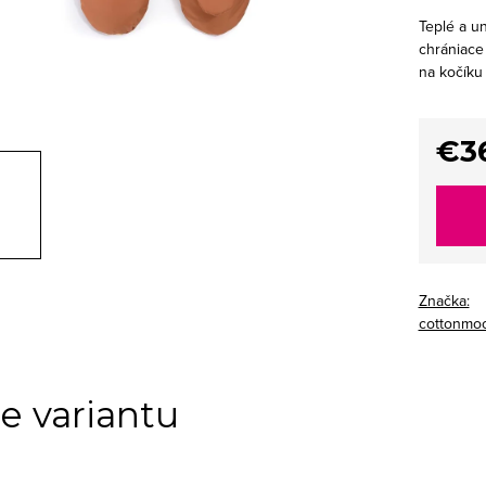
Teplé a u
chrániace
na kočíku
€3
Jedno
cena:
Značka:
cottonmo