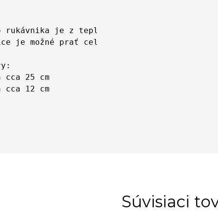
o rukávnika je z teplého "plyšového medveďa“ z
ice je možné prať celé v práčke.
ry:
a cca 25 cm
a cca 12 cm
Súvisiaci to