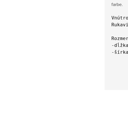
farbe.
Vnútr
Rukav
Rozme
-dĺžk
-šírk