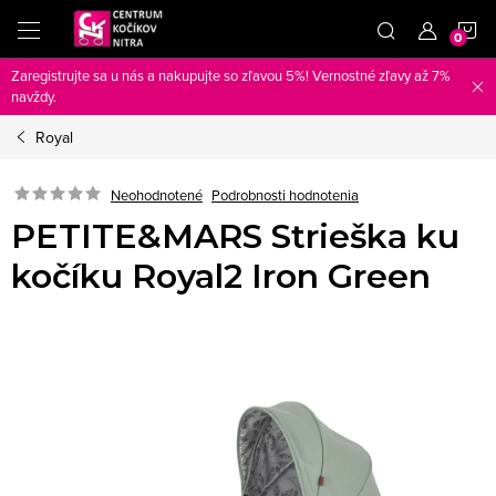
Prejsť
N
na
obsah
Zaregistrujte sa u nás a nakupujte so zľavou 5%! Vernostné zľavy až 7%
K
navždy.
Royal
Neohodnotené
Podrobnosti hodnotenia
PETITE&MARS Strieška ku
kočíku Royal2 Iron Green