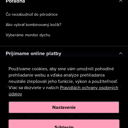
Poradňa
Čo nezabudnúť do pôrodnice
Ako vybrať kombinovaný kočík?
Vyberáme monitor dychu
Prijímame online platby
Používame cookies, aby sme vám umožnili pohodlné
prehliadanie webu a vďaka analýze prehliadania
neustále zlepšovali jeho funkcie, výkon a použiteľnosť.
Facebook
Viac sa dozviete v našich
Pravidlách ochrany osobných
údajov
Nastavenie
Copyright 2026
Centrum kočíkov Nitra
. Všetky práva vyhradené.
Upraviť nastavenie cookies
Súhlasím