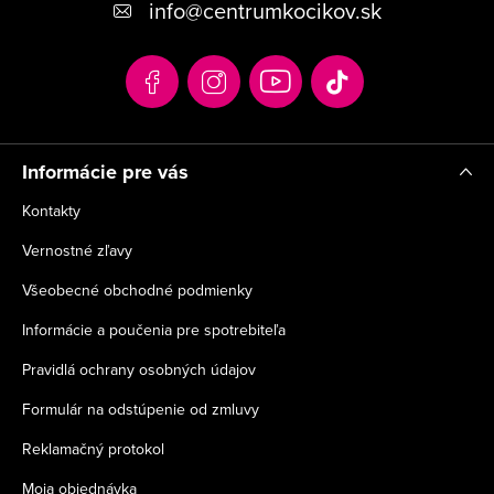
info
@
centrumkocikov.sk
ä
t
i
e
Informácie pre vás
Kontakty
Vernostné zľavy
Všeobecné obchodné podmienky
Informácie a poučenia pre spotrebiteľa
Pravidlá ochrany osobných údajov
Formulár na odstúpenie od zmluvy
Reklamačný protokol
Moja objednávka