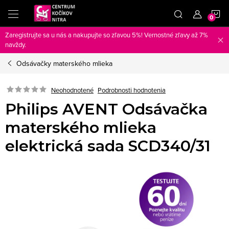
Prejsť
N
na
obsah
Zaregistrujte sa u nás a nakupujte so zľavou 5%! Vernostné zľavy až 7%
K
navždy.
Odsávačky materského mlieka
Neohodnotené
Podrobnosti hodnotenia
Philips AVENT Odsávačka
materského mlieka
elektrická sada SCD340/31