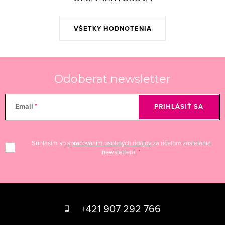
VŠETKY HODNOTENIA
Odoberať newsletter
Email
PRIHLÁSIŤ SA
Súhlasím so
spracovaním osobných údajov
za účelom zasielania
newslettera.
Z
á
+421 907 292 766
p