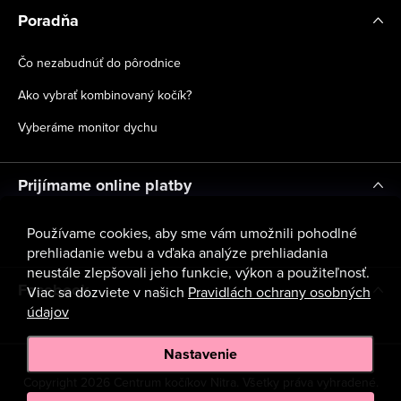
Poradňa
Čo nezabudnúť do pôrodnice
Ako vybrať kombinovaný kočík?
Vyberáme monitor dychu
Prijímame online platby
Používame cookies, aby sme vám umožnili pohodlné
prehliadanie webu a vďaka analýze prehliadania
neustále zlepšovali jeho funkcie, výkon a použiteľnosť.
Facebook
Viac sa dozviete v našich
Pravidlách ochrany osobných
údajov
Nastavenie
Copyright 2026
Centrum kočíkov Nitra
. Všetky práva vyhradené.
Upraviť nastavenie cookies