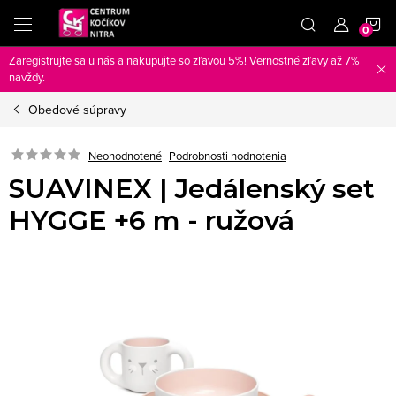
Prejsť
N
na
obsah
Zaregistrujte sa u nás a nakupujte so zľavou 5%! Vernostné zľavy až 7%
K
navždy.
Obedové súpravy
Neohodnotené
Podrobnosti hodnotenia
SUAVINEX | Jedálenský set
HYGGE +6 m - ružová