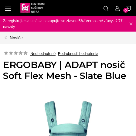
Prejsť
N
na
obsah
Zaregistrujte sa u nás a nakupujte so zľavou 5%! Vernostné zľavy až 7%
K
navždy.
Nosiče
Neohodnotené
Podrobnosti hodnotenia
ERGOBABY | ADAPT nosič
Soft Flex Mesh - Slate Blue