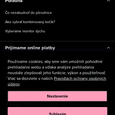
Poradňa
Čo nezabudnúť do pôrodnice
Ako vybrať kombinovaný kočík?
Vyberáme monitor dychu
Prijímame online platby
Používame cookies, aby sme vám umožnili pohodlné
prehliadanie webu a vďaka analýze prehliadania
neustále zlepšovali jeho funkcie, výkon a použiteľnosť.
Facebook
Viac sa dozviete v našich
Pravidlách ochrany osobných
údajov
Nastavenie
Copyright 2026
Centrum kočíkov Nitra
. Všetky práva vyhradené.
Upraviť nastavenie cookies
Súhlasím