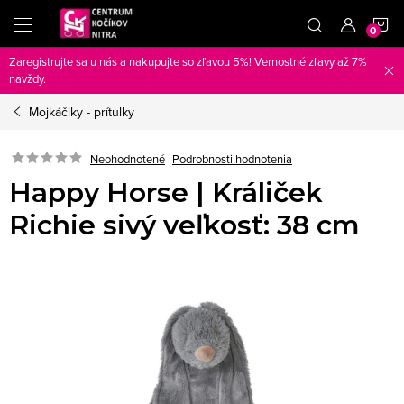
Prejsť
N
na
obsah
Zaregistrujte sa u nás a nakupujte so zľavou 5%! Vernostné zľavy až 7%
K
navždy.
Mojkáčiky - prítulky
Neohodnotené
Podrobnosti hodnotenia
Happy Horse | Králiček
Richie sivý veľkosť: 38 cm