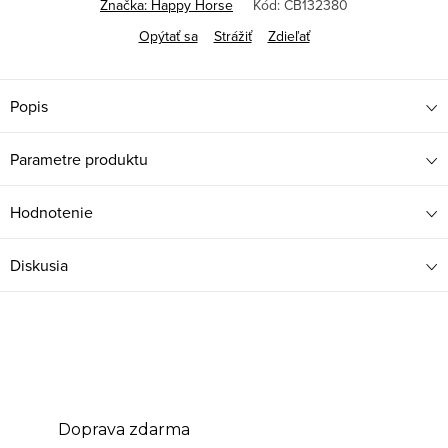
Značka:
Happy Horse
Kód:
CB132380
Opýtať sa
Strážiť
Zdieľať
Popis
Parametre produktu
Hodnotenie
Diskusia
Doprava zdarma