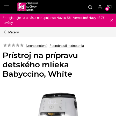
Prejsť
N
na
obsah
Zaregistrujte sa u nás a nakupujte so zľavou 5%! Vernostné zľavy až 7%
K
navždy.
Mixéry
Neohodnotené
Podrobnosti hodnotenia
Prístroj na prípravu
detského mlieka
Babyccino, White