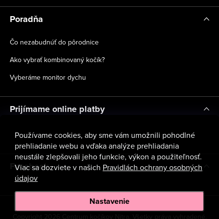
Poradňa
Čo nezabudnúť do pôrodnice
Ako vybrať kombinovaný kočík?
Vyberáme monitor dychu
Prijímame online platby
Používame cookies, aby sme vám umožnili pohodlné
prehliadanie webu a vďaka analýze prehliadania
neustále zlepšovali jeho funkcie, výkon a použiteľnosť.
Facebook
Viac sa dozviete v našich
Pravidlách ochrany osobných
údajov
Nastavenie
Copyright 2026
Centrum kočíkov Nitra
. Všetky práva vyhradené.