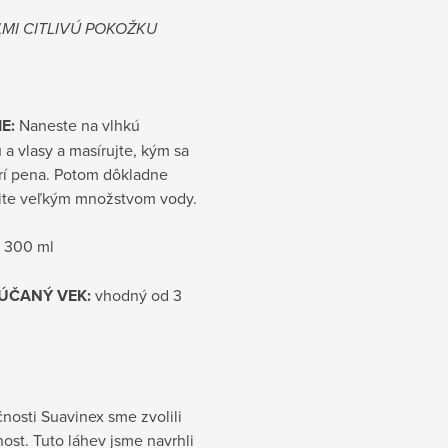
ĽMI CITLIVÚ POKOŽKU
E:
Naneste na vlhkú
a vlasy a masírujte, kým sa
rí pena. Potom dôkladne
ite veľkým množstvom vody.
300 ml
ÚČANÝ VEK:
vhodný od 3
nosti Suavinex sme zvolili
nost. Tuto láhev jsme navrhli