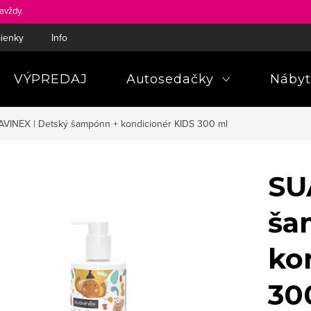
avždy.
ienky
Informácie a poučenia pre spotrebiteľa
Pravidlá ochra
VÝPREDAJ
Autosedačky
Nábyt
VINEX | Detský šampónn + kondicionér KIDS 300 ml
SU
ša
ko
30