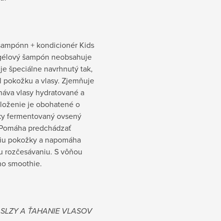
šampónn + kondicionér Kids
i gélový šampón neobsahuje
je špeciálne navrhnutý tak,
il pokožku a vlasy. Zjemňuje
háva vlasy hydratované a
Zloženie je obohatené o
ky fermentovaný ovsený
. Pomáha predchádzať
iu pokožky a napomáha
u rozčesávaniu. S vôňou
o smoothie.
 SLZY A ŤAHANIE VLASOV