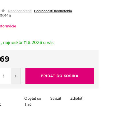
Neohodnotené
Podrobnosti hodnotenia
10145
informácie
m
11.8.2026
,69
tková
PRIDAŤ DO KOŠÍKA
Opýtať sa
Strážiť
Zdieľať
X
Tlač