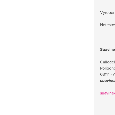
Vyroben
Netesto
Suavine
Callede
Polígono
03114 · 
suavine
suavine