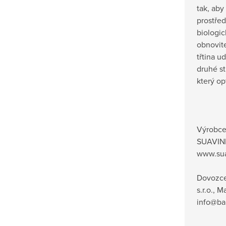
tak, aby
prostřed
biologic
obnovit
třtina u
druhé s
který op
Výrobc
SUAVINE
www.su
Dovozc
s.r.o., 
info@ba