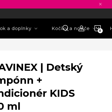
ny osobných údajov
Formulár na odstúpenie od zmluvy
Rekla
NÁKU
ok a doplnky
Kočíky a nosiče
KOŠÍ
AVINEX | Detský
mpónn +
ndicionér KIDS
0 ml