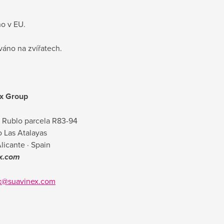
o v EU.
váno na zvířatech.
x Group
l Rublo parcela R83-94
 Las Atalayas
Alicante · Spain
x.com
x@suavinex.com