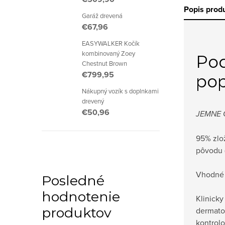
Popis prod
Garáž drevená
€67,96
EASYWALKER Kočík
kombinovaný Zoey
Po
Chestnut Brown
€799,95
pop
Nákupný vozík s doplnkami
drevený
€50,96
JEMNE 
95% zlo
pôvodu 
Vhodné 
Posledné
hodnotenie
Klinicky
produktov
dermato
kontrolo