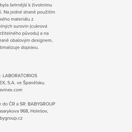
 byla šetrnější k životnímu
í. Na jedné straně použitím
kého materiálu z
elných surovin (cukrová
držitelného původu) a na
traně obalovým designem,
timalizuje dopravu.
e: LABORATORIOS
X, S.A. ve Španělsku.
avinex.com
e do ČR a SR: BABYGROUP
Masarykova 968, Holešov,
bygroup.cz