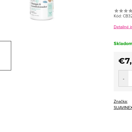
Kód:
CB32
Detailné 
Sklado
€7
Jedno
cena:
Značka:
SUAVINE