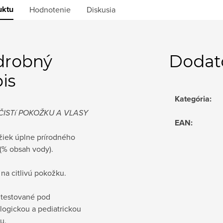
uktu
Hodnotenie
Diskusia
drobný
Dodat
is
Kategória
:
ČISTí POKOŽKU A VLASY
EAN
:
žiek úplne prírodného
(% obsah vody).
na citlivú pokožku.
 testované pod
logickou a pediatrickou
u.