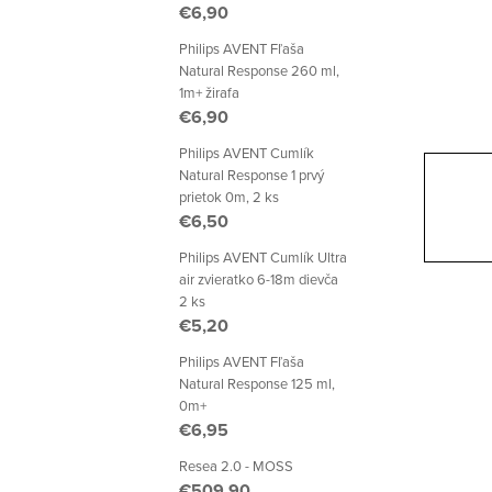
p
€6,90
a
Philips AVENT Fľaša
Natural Response 260 ml,
n
1m+ žirafa
€6,90
e
Philips AVENT Cumlík
l
Natural Response 1 prvý
prietok 0m, 2 ks
€6,50
Philips AVENT Cumlík Ultra
air zvieratko 6-18m dievča
2 ks
€5,20
Philips AVENT Fľaša
Natural Response 125 ml,
0m+
€6,95
Resea 2.0 - MOSS
€509,90