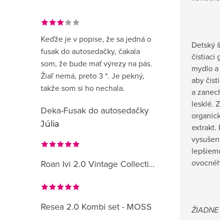
Keďže je v popise, že sa jedná o
Detský 
fusak do autosedačky, čakala
čistiac
som, že bude mať výrezy na pás.
mydlo a 
Žiaľ nemá, preto 3 *. Je pekný,
aby čist
takže som si ho nechala.
a zanec
lesklé. 
Deka-Fusak do autosedačky
organic
Júlia
extrakt
vysušen
lepšiem
ovocnéh
Roan Ivi 2.0 Vintage Collection
Resea 2.0 Kombi set - MOSS
ŽIADNE