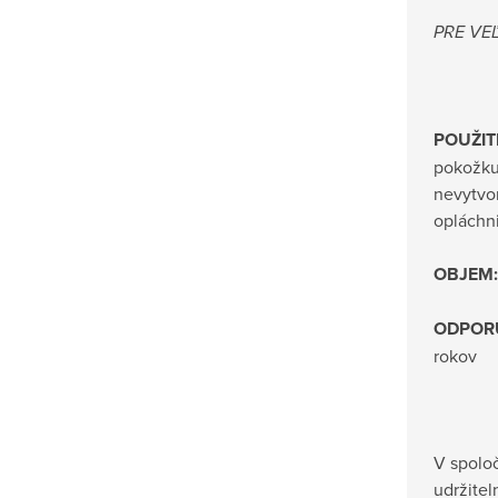
PRE VE
POUŽITI
pokožku 
nevytvo
opláchn
OBJEM:
ODPOR
rokov
V spoloč
udržitel