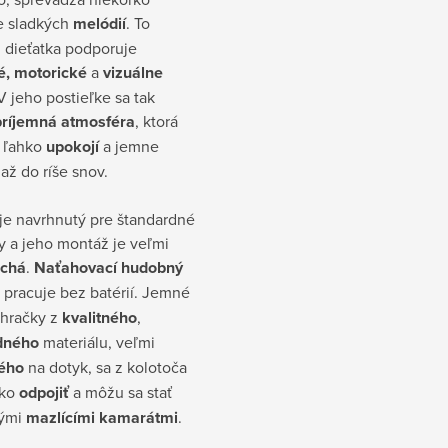
e sladkých
melódií
. To
 dieťatka podporuje
é, motorické
a
vizuálne
 jeho postieľke sa tak
príjemná atmosféra
, ktorá
o ľahko
upokojí
a jemne
až do ríše snov.
je navrhnutý pre štandardné
y a jeho montáž je veľmi
uchá
.
Naťahovací hudobný
pracuje bez batérií. Jemné
 hračky z
kvalitného
,
dného
materiálu, veľmi
ého
na dotyk, sa z kolotoča
hko
odpojiť
a môžu sa stať
lými
mazlícími kamarátmi
.