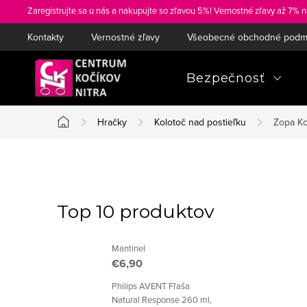
Prejsť
Zaregistrujte sa u nás a nakupujte so zľavou 5%! Vernostné zľavy až 7% n
na
Kontakty
Vernostné zľavy
Všeobecné obchodné podm
obsah
Bezpečnosť
Hračky
Kolotoč nad postieľku
Zopa Ko
Domov
B
o
Top 10 produktov
č
Mantinel
n
€6,90
ý
Philips AVENT Fľaša
Natural Response 260 ml,