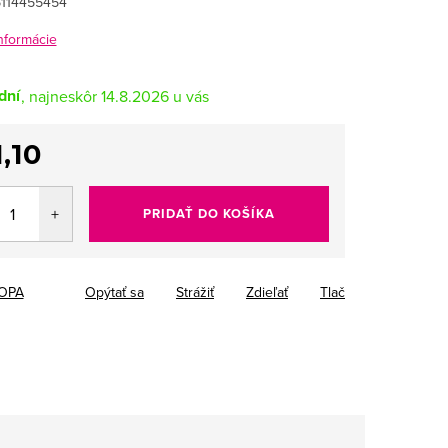
114455454
informácie
dní
14.8.2026
,10
tková
PRIDAŤ DO KOŠÍKA
OPA
Opýtať sa
Strážiť
Zdieľať
Tlač