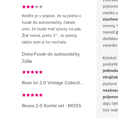
príjemn
všetko u
Keďže je v popise, že sa jedná o
sluchov
fusak do autosedačky, čakala
vnemy. V
som, že bude mať výrezy na pás.
navodí
Žiaľ nemá, preto 3 *. Je pekný,
dieťatk
takže som si ho nechala.
zavedie 
Deka-Fusak do autosedačky
Kolotoč 
Júlia
postieľk
jednod
strojček
Roan Ivi 2.0 Vintage Collection
plyšové
nezáva
príjemn
dajú ľa
Resea 2.0 Kombi set - MOSS
tiež ma