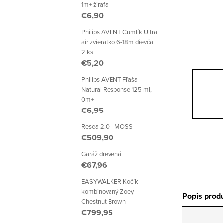
p
1m+ žirafa
€6,90
a
Philips AVENT Cumlík Ultra
n
air zvieratko 6-18m dievča
2 ks
e
€5,20
l
Philips AVENT Fľaša
Natural Response 125 ml,
0m+
€6,95
Resea 2.0 - MOSS
€509,90
Garáž drevená
€67,96
EASYWALKER Kočík
kombinovaný Zoey
Popis prod
Chestnut Brown
€799,95