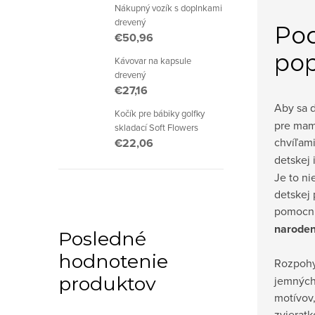
Nákupný vozík s doplnkami
drevený
Po
€50,96
pop
Kávovar na kapsule
drevený
€27,16
Aby sa
Kočík pre bábiky golfky
pre mam
skladací Soft Flowers
chvíľam
€22,06
detskej
Je to ni
detskej 
pomocní
naroden
Posledné
hodnotenie
Rozpoh
produktov
jemných
motívov
zvieratk