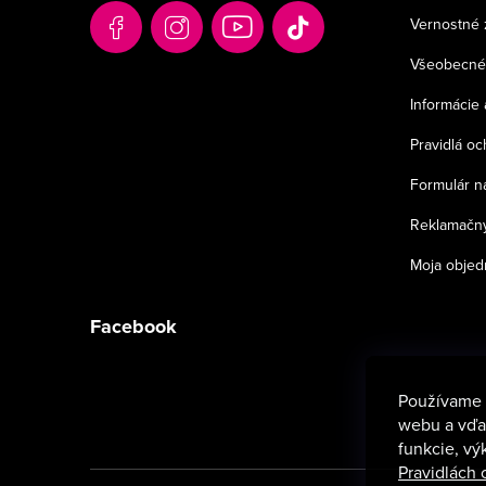
t
Vernostné 
i
Všeobecné
e
Informácie 
Pravidlá o
Formulár n
Reklamačný
Moja objed
Facebook
Používame 
webu a vďak
funkcie, vý
Pravidlách