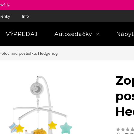
avždy.
ienky
Informácie a poučenia pre spotrebiteľa
Pravidlá ochra
VÝPREDAJ
Autosedačky
Nábyt
lotoč nad postieľku, Hedgehog
Zo
pos
He