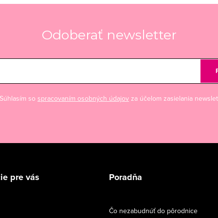
Odoberať newsletter
Súhlasím so
spracovaním osobných údajov
za účelom zasielania newslet
ie pre vás
Poradňa
Čo nezabudnúť do pôrodnice