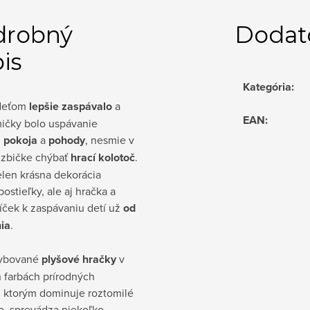
drobný
Dodat
is
Kategória
:
 deťom
lepšie zaspávalo
a
EAN
:
ičky bolo uspávanie
i
pokoja
a
pohody
, nesmie v
 izbičke chýbať
hrací kolotoč
.
elen krásna dekorácia
postieľky, ale aj hračka a
ček k zaspávaniu detí už
od
ia
.
ybované
plyšové hračky
v
 farbách prírodných
, ktorým dominuje roztomilé
o, sprevádza niekoľko