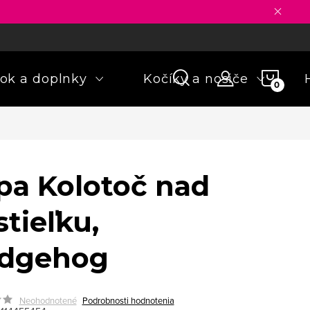
ny osobných údajov
Formulár na odstúpenie od zmluvy
Rekla
NÁKU
ok a doplnky
Kočíky a nosiče
KOŠÍ
pa Kolotoč nad
tieľku,
dgehog
Neohodnotené
Podrobnosti hodnotenia