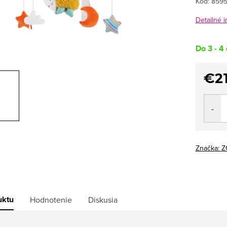
Kód:
8595
Detailné 
Do 3 - 4 
€21
Jedno
cena:
Značka:
Z
uktu
Hodnotenie
Diskusia