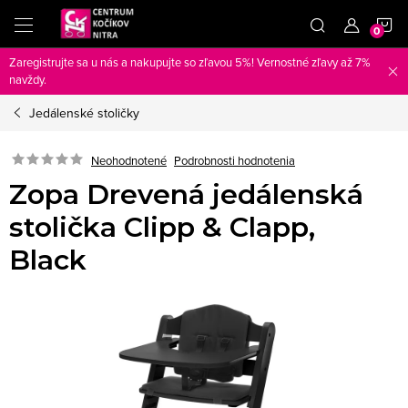
Prejsť
N
na
obsah
Zaregistrujte sa u nás a nakupujte so zľavou 5%! Vernostné zľavy až 7%
K
navždy.
Jedálenské stoličky
Neohodnotené
Podrobnosti hodnotenia
Zopa Drevená jedálenská
stolička Clipp & Clapp,
Black