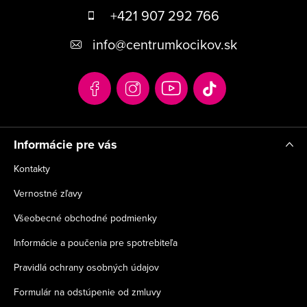
á
+421 907 292 766
p
info
@
centrumkocikov.sk
ä
t
i
e
Informácie pre vás
Kontakty
Vernostné zľavy
Všeobecné obchodné podmienky
Informácie a poučenia pre spotrebiteľa
Pravidlá ochrany osobných údajov
Formulár na odstúpenie od zmluvy