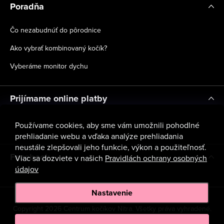
Poradňa
Čo nezabudnúť do pôrodnice
Ako vybrať kombinovaný kočík?
Vyberáme monitor dychu
Prijímame online platby
Používame cookies, aby sme vám umožnili pohodlné
prehliadanie webu a vďaka analýze prehliadania
neustále zlepšovali jeho funkcie, výkon a použiteľnosť.
Facebook
Viac sa dozviete v našich
Pravidlách ochrany osobných
údajov
Nastavenie
Copyright 2026
Centrum kočíkov Nitra
. Všetky práva vyhradené.
Upraviť nastavenie cookies