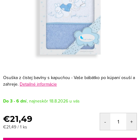
Osuška z čistej bavlny s kapucňou - Vaše bábätko po kúpaní osuší a
zahreje.
Detailné informácie
Do 3 - 6 dní
18.8.2026
€21,49
Jednotková
€21,49 / 1 ks
cena: