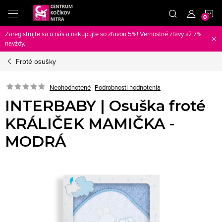
Prejsť
N
na
obsah
Zaregistrujte sa u nás a nakupujte so zľavou 5%! Vernostné zľavy až 7%
K
navždy.
Froté osušky
Neohodnotené
Podrobnosti hodnotenia
INTERBABY | Osuška froté
KRÁLIČEK MAMIČKA -
MODRÁ