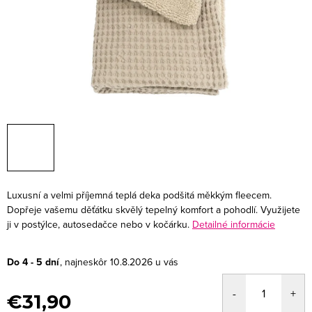
Luxusní a velmi příjemná teplá deka podšitá měkkým fleecem.
Dopřeje vašemu děťátku skvělý tepelný komfort a pohodlí. Využijete
ji v postýlce, autosedačce nebo v kočárku.
Detailné informácie
Do 4 - 5 dní
10.8.2026
€31,90