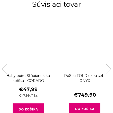
Súvisiaci tovar
Baby point Stúpienok ku
ReSea FOLD extra set -
kočíku - CORADO
ONYX
€47,99
€749,90
Jednotková
€47,99 / 1 ks
cena:
DO KOŠÍKA
DO KOŠÍKA