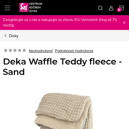
Prejsť
N
na
obsah
Zaregistrujte sa u nás a nakupujte so zľavou 5%! Vernostné zľavy až 7%
K
navždy.
Deky
Neohodnotené
Podrobnosti hodnotenia
Deka Waffle Teddy fleece -
Sand