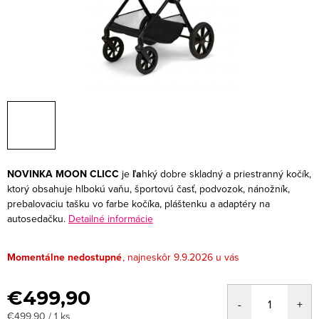
NOVINKA
MOON CLICC
je
ľa
hký dobre skladný a priestranný kočík,
ktorý obsahuje hlbokú vaňu, športovú časť, podvozok, nánožník,
prebalovaciu tašku vo farbe kočíka, pláštenku a adaptéry na
autosedačku.
Detailné informácie
Momentálne nedostupné
9.9.2026
€499,90
Jednotková
€499,90 / 1 ks