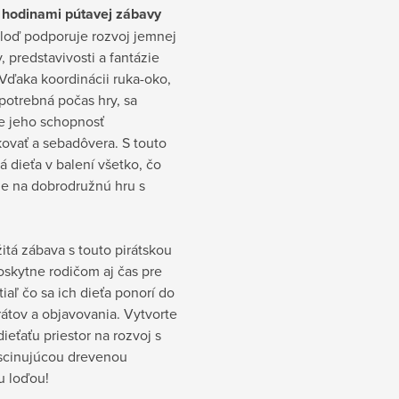
s hodinami pútavej zábavy
 loď podporuje rozvoj jemnej
, predstavivosti a fantázie
 Vďaka koordinácii ruka-oko,
 potrebná počas hry, sa
je jeho schopnosť
ovať a sebadôvera. S touto
 dieťa v balení všetko, čo
je na dobrodružnú hru s
itá zábava s touto pirátskou
oskytne rodičom aj čas pre
tiaľ čo sa ich dieťa ponorí do
rátov a objavovania. Vytvorte
ieťaťu priestor na rozvoj s
ascinujúcou drevenou
u loďou!