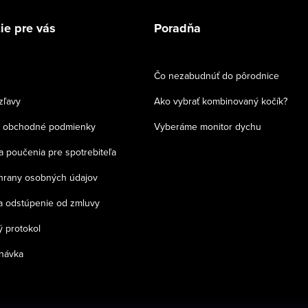
ie pre vás
Poradňa
Čo nezabudnúť do pôrodnice
zľavy
Ako vybrať kombinovaný kočík?
 obchodné podmienky
Vyberáme monitor dychu
a poučenia pre spotrebiteľa
chrany osobných údajov
a odstúpenie od zmluvy
 protokol
návka