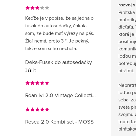
rozvoj 
Pirátska
Keďže je v popise, že sa jedná o
motoriky
fusak do autosedačky, čakala
dieťaťa.
som, že bude mať výrezy na pás.
ktorá je
Žiaľ nemá, preto 3 *. Je pekný,
posilňu
takže som si ho nechala.
komunik
loďou má
Deka-Fusak do autosedačky
potrebu
pirátmi.
Júlia
Nepretrž
loďou p
Roan Ivi 2.0 Vintage Collection
seba, za
sveta pi
svojmu d
Resea 2.0 Kombi set - MOSS
touto f
pirátsko