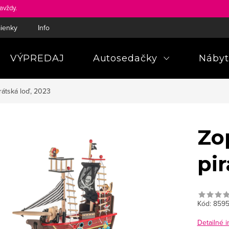
avždy.
ienky
Informácie a poučenia pre spotrebiteľa
Pravidlá ochra
VÝPREDAJ
Autosedačky
Nábyt
rátská loď, 2023
Zo
pir
Kód:
8595
Detailné 