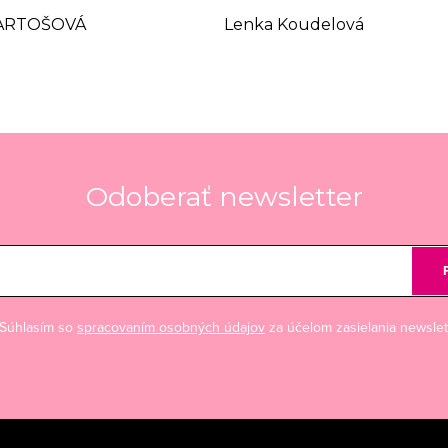
ARTOŠOVÁ
Lenka Koudelová
Odoberať newsletter
Súhlasím so
spracovaním osobných údajov
za účelom zasielania newslet