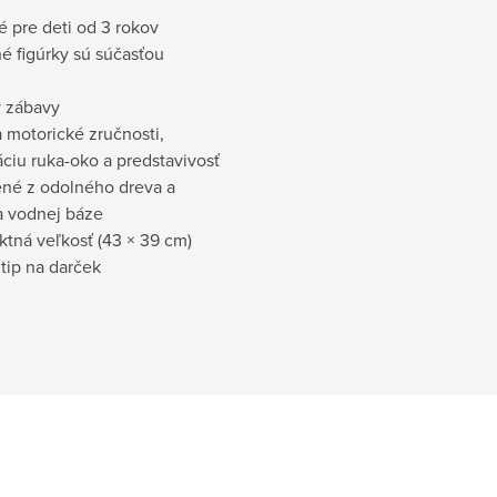
 pre deti od 3 rokov
é figúrky sú súčasťou
y zábavy
a motorické zručnosti,
ciu ruka-oko a predstavivosť
ené z odolného dreva a
a vodnej báze
tná veľkosť (43 × 39 cm)
 tip na darček