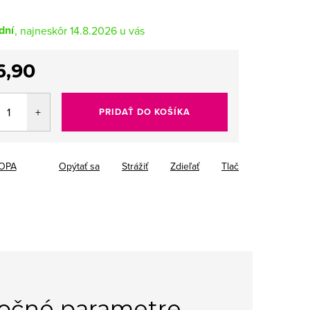
dní
14.8.2026
6,90
tková
PRIDAŤ DO KOŠÍKA
OPA
Opýtať sa
Strážiť
Zdieľať
Tlač
očné parametre