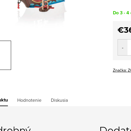
Do 3 - 4 
€3
Jedno
cena:
Značka:
Z
uktu
Hodnotenie
Diskusia
drobný
Dodat