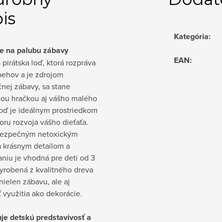
is
Kategória
:
e na palubu zábavy
EAN
:
pirátska loď, ktorá rozpráva
behov a je zdrojom
nej zábavy, sa stane
ou hračkou aj vášho malého
Loď je ideálnym prostriedkom
ru rozvoja vášho dieťaťa.
ezpečným netoxickým
a krásnym detailom a
niu je vhodná pre deti od 3
yrobená z kvalitného dreva
ielen zábavu, ale aj
využitia ako dekorácie.
je detskú predstavivosť a