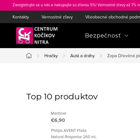
Prejsť
Zaregistrujte sa u nás a nakupujte so zľavou 5%! Vernostné zľavy až 7% n
na
Kontakty
Vernostné zľavy
Všeobecné obchodné podm
obsah
Bezpečnosť
Hračky
Autá a dráhy
Zopa Dřevěná pi
Domov
B
o
Top 10 produktov
č
Mantinel
n
€6,90
ý
Philips AVENT Fľaša
Natural Response 260 ml,