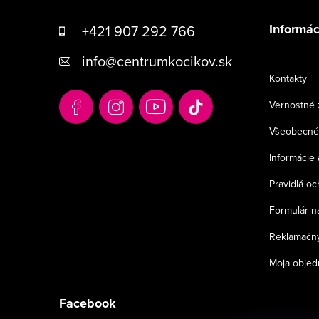
á
Informác
+421 907 292 766
p
info
@
centrumkocikov.sk
ä
Kontakty
t
Vernostné 
i
Všeobecné
e
Informácie 
Pravidlá o
Formulár n
Reklamačný
Moja objed
Facebook