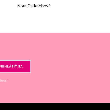
Nora Palkechová
PRIHLÁSIŤ SA
tera.