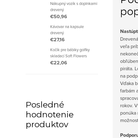
Nákupný vozík s doplnkami
pop
drevený
€50,96
Kávovar na kapsule
Nastúpt
drevený
Drevená 
€27,16
veľa prí
Kočík pre bábiky golfky
nekoneč
skladací Soft Flowers
obľúben
€22,06
piráta. 
na podpo
Vďaka b
farbám 
spracova
Posledné
rokov. V
ponúka n
hodnotenie
možnosť 
produktov
Podporu