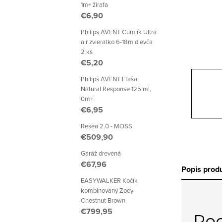
p
1m+ žirafa
€6,90
a
Philips AVENT Cumlík Ultra
n
air zvieratko 6-18m dievča
2 ks
e
€5,20
l
Philips AVENT Fľaša
Natural Response 125 ml,
0m+
€6,95
Resea 2.0 - MOSS
€509,90
Garáž drevená
€67,96
Popis prod
EASYWALKER Kočík
kombinovaný Zoey
Chestnut Brown
€799,95
Po