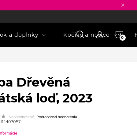
ny osobných údajov
Formulár na odstúpenie od zmluvy
Rekla
NÁKU
ok a doplnky
Kočíky a nosiče
KOŠÍ
pa Dřevěná
átská loď, 2023
Neohodnotené
Podrobnosti hodnotenia
114407057
informácie