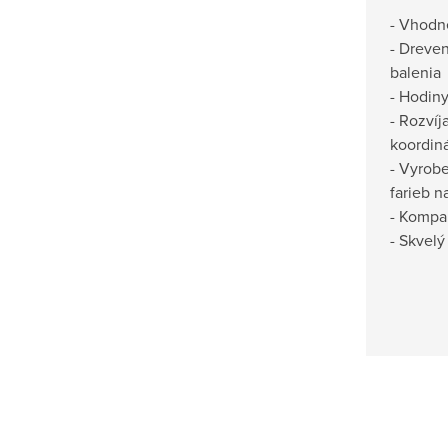
- Vhodné
- Dreven
balenia
- Hodin
- Rozvíj
koordiná
- Vyrob
farieb n
- Kompak
- Skvelý