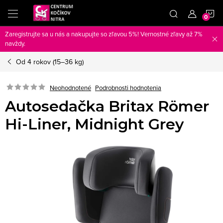
Prejsť
N
na
obsah
Zaregistrujte sa u nás a nakupujte so zľavou 5%! Vernostné zľavy až 7%
K
navždy.
Od 4 rokov (15–36 kg)
Neohodnotené
Podrobnosti hodnotenia
Autosedačka Britax Römer
Hi-Liner, Midnight Grey