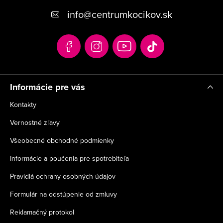
p
info
@
centrumkocikov.sk
ä
t
i
e
Informácie pre vás
Kontakty
Vernostné zľavy
Všeobecné obchodné podmienky
Informácie a poučenia pre spotrebiteľa
Pravidlá ochrany osobných údajov
Formulár na odstúpenie od zmluvy
Reklamačný protokol