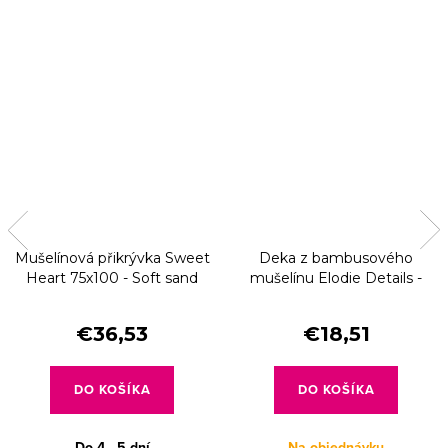
Mušelínová přikrývka Sweet
Deka z bambusového
Heart 75x100 - Soft sand
mušelínu Elodie Details -
Fairytale Forest
€36,53
€18,51
DO KOŠÍKA
DO KOŠÍKA
Do 4 - 5 dní
Na objednávku