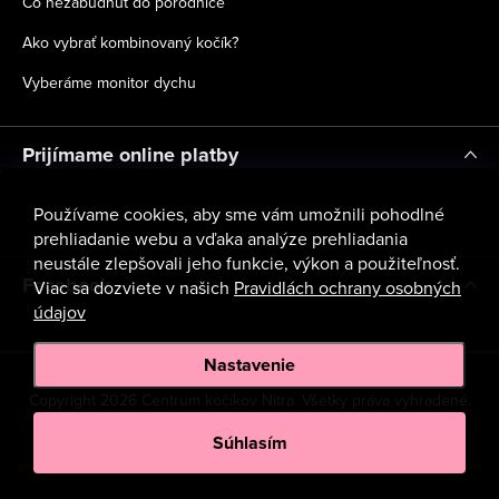
Čo nezabudnúť do pôrodnice
Ako vybrať kombinovaný kočík?
Vyberáme monitor dychu
Prijímame online platby
Používame cookies, aby sme vám umožnili pohodlné
prehliadanie webu a vďaka analýze prehliadania
neustále zlepšovali jeho funkcie, výkon a použiteľnosť.
Facebook
Viac sa dozviete v našich
Pravidlách ochrany osobných
údajov
Nastavenie
Copyright 2026
Centrum kočíkov Nitra
. Všetky práva vyhradené.
Upraviť nastavenie cookies
Súhlasím
Vytvoril Shoptet