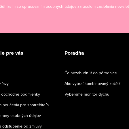
Súhlasím so
spracovaním osobných údajov
za účelom zasielania newslet
ie pre vás
Poradňa
Čo nezabudnúť do pôrodnice
zľavy
Ako vybrať kombinovaný kočík?
 obchodné podmienky
Vyberáme monitor dychu
a poučenia pre spotrebiteľa
chrany osobných údajov
a odstúpenie od zmluvy