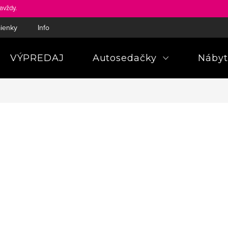
avždy.
ienky
Informácie a poučenia pre spotrebiteľa
Pravidlá ochra
VÝPREDAJ
Autosedačky
Nábyt