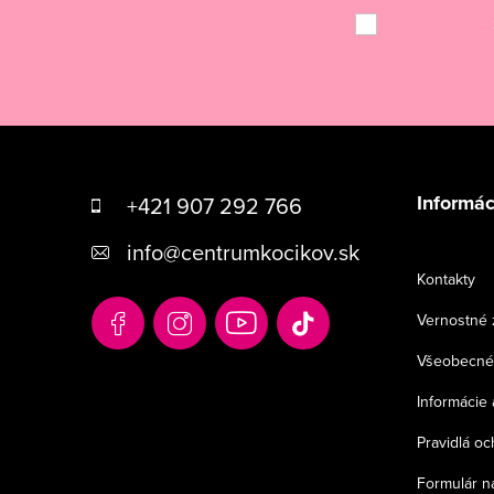
Z
á
Informác
+421 907 292 766
p
info
@
centrumkocikov.sk
ä
Kontakty
t
Vernostné 
i
Všeobecné
e
Informácie 
Pravidlá o
Formulár n