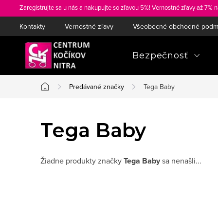
Prejsť
Zaregistrujte sa u nás a nakupujte so zľavou 5%! Vernostné zľavy až 7% n
na
Kontakty
Vernostné zľavy
Všeobecné obchodné podm
obsah
Bezpečnosť
Predávané značky
Tega Baby
Domov
Tega Baby
Žiadne produkty značky
Tega Baby
sa nenašli...