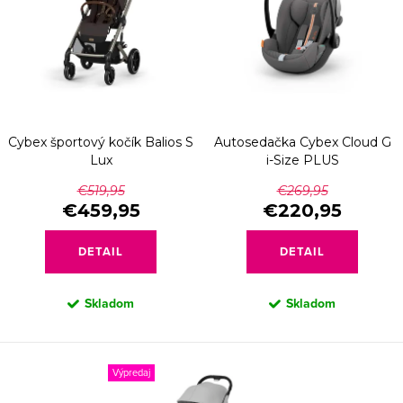
p
e
Abecedne
i
p
s
r
p
o
r
d
Cybex športový kočík Balios S
Autosedačka Cybex Cloud G
o
u
Lux
i-Size PLUS
d
k
€519,95
€269,95
u
€459,95
€220,95
t
k
o
DETAIL
DETAIL
t
v
o
Skladom
Skladom
v
Výpredaj