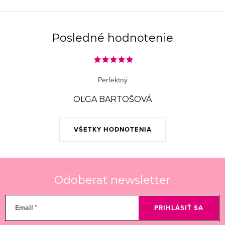
v
l
á
Posledné hodnotenie
d
a
c
Perfektný
i
e
OĽGA BARTOŠOVÁ
p
r
VŠETKY HODNOTENIA
v
k
y
v
Odoberať newsletter
ý
p
Email
PRIHLÁSIŤ SA
i