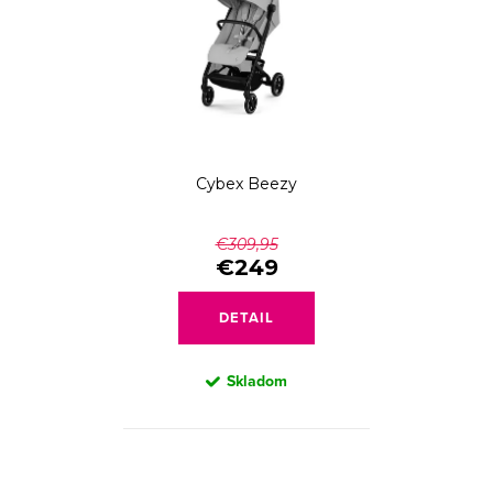
Cybex Beezy
€309,95
€249
DETAIL
Skladom
O