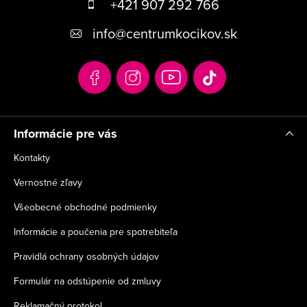
á
+421 907 292 766
p
info
@
centrumkocikov.sk
ä
t
i
e
Informácie pre vás
Kontakty
Vernostné zľavy
Všeobecné obchodné podmienky
Informácie a poučenia pre spotrebiteľa
Pravidlá ochrany osobných údajov
Formulár na odstúpenie od zmluvy
Reklamačný protokol