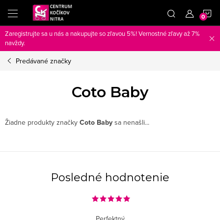
Prejsť
N
na
obsah
Zaregistrujte sa u nás a nakupujte so zľavou 5%! Vernostné zľavy až 7%
K
navždy.
Predávané značky
Coto Baby
Žiadne produkty značky
Coto Baby
sa nenašli...
Posledné hodnotenie
Perfektný