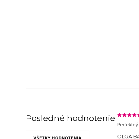
t
t
o
o
v
v
O
v
l
á
d
a
Posledné hodnotenie
Perfektný
c
i
OĽGA B
VŠETKY HODNOTENIA