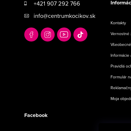
Informác
+421 907 292 766
p
info
@
centrumkocikov.sk
ä
Kontakty
t
Vernostné 
i
Všeobecné
e
Informácie 
Pravidlá o
Formulár n
Reklamačný
Moja objed
Facebook