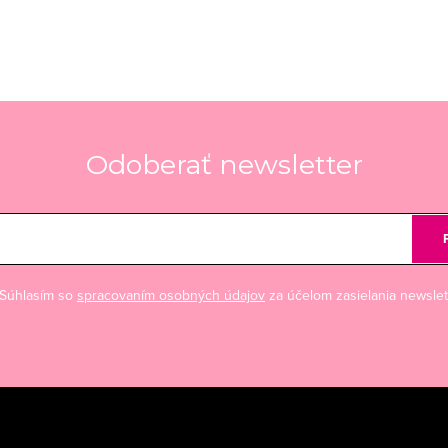
Odoberať newsletter
Súhlasím so
spracovaním osobných údajov
za účelom zasielania newslet