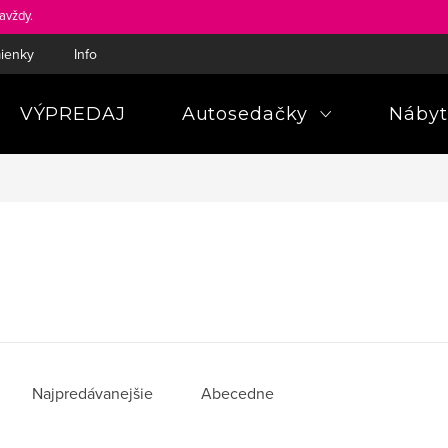
avždy.
ienky
Informácie a poučenia pre spotrebiteľa
Pravidlá ochra
VÝPREDAJ
Autosedačky
Nábyt
Najpredávanejšie
Abecedne