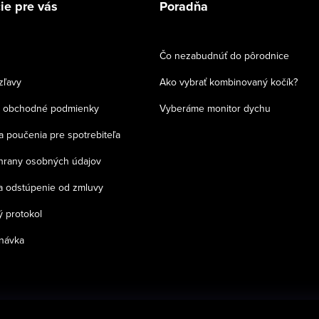
ie pre vás
Poradňa
Čo nezabudnúť do pôrodnice
zľavy
Ako vybrať kombinovaný kočík?
 obchodné podmienky
Vyberáme monitor dychu
a poučenia pre spotrebiteľa
chrany osobných údajov
a odstúpenie od zmluvy
 protokol
návka