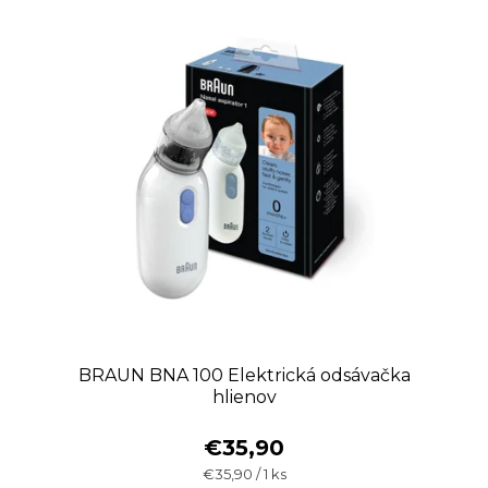
BRAUN BNA 100 Elektrická odsávačka
hlienov
€35,90
Jednotková
€35,90 / 1 ks