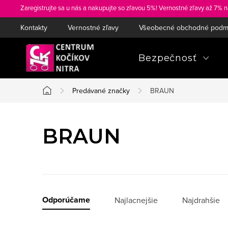
Prejsť
Zaregistrujte sa u nás a nakupujte so zľavou 5%! Vernostné zľavy až 7% n
na
Kontakty
Vernostné zľavy
Všeobecné obchodné podm
obsah
Bezpečnosť
Predávané značky
BRAUN
Domov
BRAUN
R
Odporúčame
Najlacnejšie
Najdrahšie
a